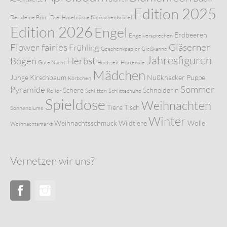
Edition 2025
Der kleine Prinz
Drei Haselnüsse für Aschenbrödel
Edition 2026
Engel
Erdbeeren
Engelversprechen
Flower fairies
Gläserner
Frühling
Geschenkpapier
Gießkanne
Jahresfiguren
Bogen
Herbst
Gute Nacht
Hochzeit
Hortensie
Mädchen
Junge
Kirschbaum
Nußknacker
Puppe
Körbchen
Sommer
Pyramide
Schere
Schneiderin
Roller
Schlitten
Schlittschuhe
Spieldose
Weihnachten
Tiere
Tisch
Sonnenblume
Winter
Weihnachtsschmuck
Wildtiere
Wolle
Weihnachtsmarkt
Vernetzen wir uns?
Facebook
Instagram