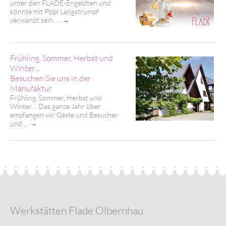
unter den FLADE-Engelchen und
könnte mit Pippi Langstrumpf
verwandt sein. …
→
Frühling, Sommer, Herbst und
Winter…
Besuchen Sie uns in der
Manufaktur
Frühling, Sommer, Herbst und
Winter… Das ganze Jahr über
empfangen wir Gäste und Besucher
und …
→
Werkstätten Flade Olbernhau