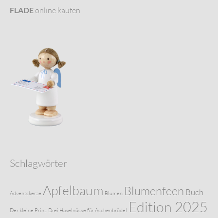
FLADE
online kaufen
Schlagwörter
Apfelbaum
Blumenfeen
Buch
Adventskerze
Blumen
Edition 2025
Der kleine Prinz
Drei Haselnüsse für Aschenbrödel