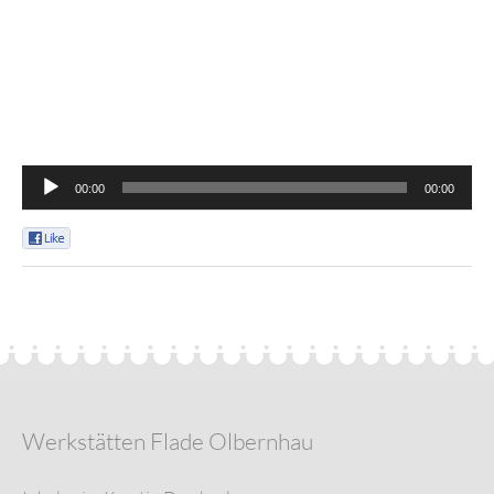
Audio-
00:00
00:00
Player
0
Werkstätten Flade Olbernhau