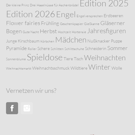
Edition 2025
Der kleine Prinz
Drei Haselnüsse für Aschenbrödel
Edition 2026
Engel
Erdbeeren
Engelversprechen
Flower fairies
Gläserner
Frühling
Geschenkpapier
Gießkanne
Jahresfiguren
Bogen
Herbst
Gute Nacht
Hochzeit
Hortensie
Mädchen
Junge
Kirschbaum
Nußknacker
Puppe
Körbchen
Sommer
Pyramide
Schere
Schneiderin
Roller
Schlitten
Schlittschuhe
Spieldose
Weihnachten
Tiere
Tisch
Sonnenblume
Winter
Weihnachtsschmuck
Wildtiere
Wolle
Weihnachtsmarkt
Vernetzen wir uns?
Facebook
Instagram