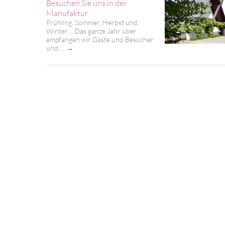
Besuchen Sie uns in der
Manufaktur
Frühling, Sommer, Herbst und
Winter… Das ganze Jahr über
empfangen wir Gäste und Besucher
und …
→