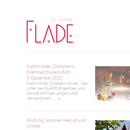
Kathrinchen Zimtsterns
Weihnachtswerkstatt
5. Dezember 2026
Kathrinchen Zimtstern ist der “Star”
unter den FLADE-Engelchen und
könnte mit Pippi Langstrumpf
verwandt sein. …
→
Frühling, Sommer, Herbst und
Winter…