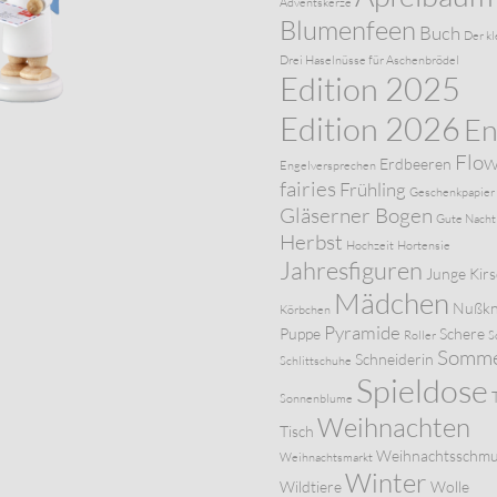
Adventskerze
Blumenfeen
Buch
Der kl
Drei Haselnüsse für Aschenbrödel
Edition 2025
Edition 2026
En
Flo
Erdbeeren
Engelversprechen
fairies
Frühling
Geschenkpapier
Gläserner Bogen
Gute Nacht
Herbst
Hochzeit
Hortensie
Jahresfiguren
Junge
Kir
Mädchen
Nußkn
Körbchen
Pyramide
Puppe
Schere
Roller
S
Somm
Schneiderin
Schlittschuhe
Spieldose
Sonnenblume
Weihnachten
Tisch
Weihnachtsschm
Weihnachtsmarkt
Winter
Wildtiere
Wolle