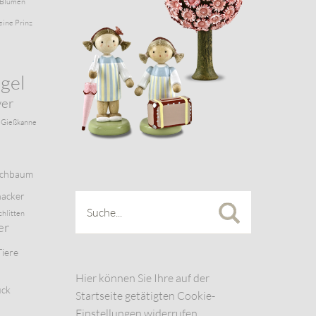
Blumen
eine Prinz
gel
wer
Gießkanne
schbaum
acker
chlitten
er
Tiere
Hier können Sie Ihre auf der
uck
Startseite getätigten Cookie-
Einstellungen widerrufen.