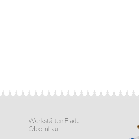
Werkstätten Flade
Olbernhau