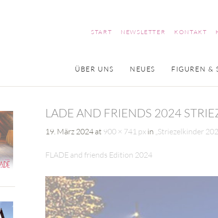
START
NEWSLETTER
KONTAKT
ÜBER UNS
NEUES
FIGUREN & 
LADE AND FRIENDS 2024 STRI
19. März 2024
at
900 × 741 px
in
„Striezelkinder 20
FLADE and friends Edition 2024