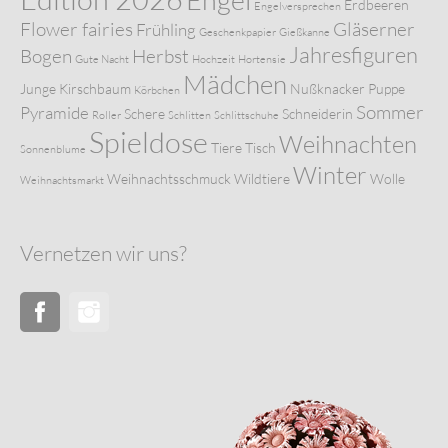
Erdbeeren
Engelversprechen
Flower fairies
Gläserner
Frühling
Geschenkpapier
Gießkanne
Jahresfiguren
Bogen
Herbst
Gute Nacht
Hochzeit
Hortensie
Mädchen
Junge
Kirschbaum
Nußknacker
Puppe
Körbchen
Sommer
Pyramide
Schere
Schneiderin
Roller
Schlitten
Schlittschuhe
Spieldose
Weihnachten
Tiere
Tisch
Sonnenblume
Winter
Weihnachtsschmuck
Wildtiere
Wolle
Weihnachtsmarkt
Vernetzen wir uns?
Facebook
Instagram