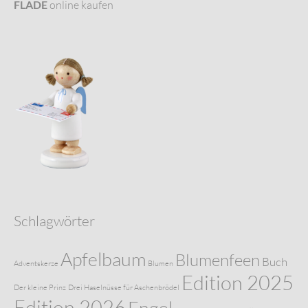
FLADE
online kaufen
Schlagwörter
Apfelbaum
Blumenfeen
Buch
Adventskerze
Blumen
Edition 2025
Der kleine Prinz
Drei Haselnüsse für Aschenbrödel
Edition 2026
Engel