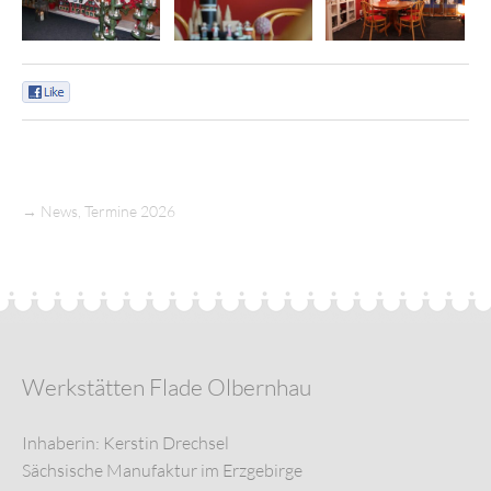
0
→
News
,
Termine 2026
Werkstätten Flade Olbernhau
Inhaberin: Kerstin Drechsel
Sächsische Manufaktur im Erzgebirge