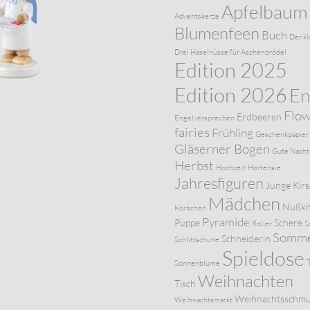
Apfelbaum
Adventskerze
Blumenfeen
Buch
Der kl
Drei Haselnüsse für Aschenbrödel
Edition 2025
Edition 2026
En
Flo
Erdbeeren
Engelversprechen
fairies
Frühling
Geschenkpapier
Gläserner Bogen
Gute Nacht
Herbst
Hochzeit
Hortensie
Jahresfiguren
Junge
Kir
Mädchen
Nußkn
Körbchen
Pyramide
Puppe
Schere
Roller
S
Somm
Schneiderin
Schlittschuhe
Spieldose
Sonnenblume
Weihnachten
Tisch
Weihnachtsschm
Weihnachtsmarkt