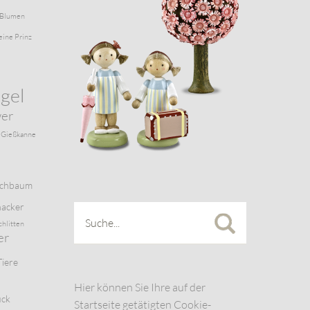
Blumen
eine Prinz
gel
wer
Gießkanne
schbaum
acker
chlitten
er
Tiere
Hier können Sie Ihre auf der
uck
Startseite getätigten Cookie-