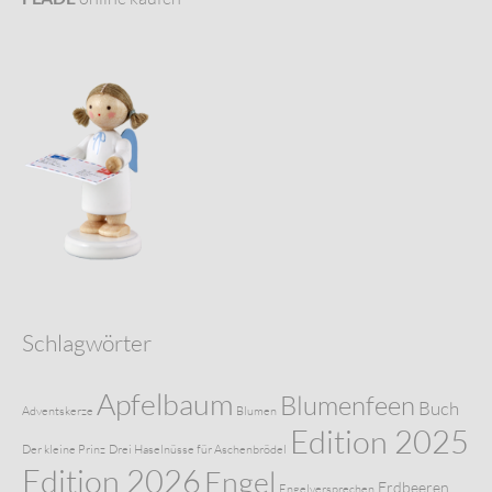
Schlagwörter
Apfelbaum
Blumenfeen
Buch
Adventskerze
Blumen
Edition 2025
Der kleine Prinz
Drei Haselnüsse für Aschenbrödel
Edition 2026
Engel
Erdbeeren
Engelversprechen