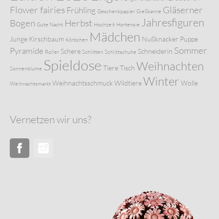
Flower fairies
Gläserner
Frühling
Geschenkpapier
Gießkanne
Jahresfiguren
Bogen
Herbst
Gute Nacht
Hochzeit
Hortensie
Mädchen
Junge
Kirschbaum
Nußknacker
Puppe
Körbchen
Sommer
Pyramide
Schere
Schneiderin
Roller
Schlitten
Schlittschuhe
Spieldose
Weihnachten
Tiere
Tisch
Sonnenblume
Winter
Weihnachtsschmuck
Wildtiere
Wolle
Weihnachtsmarkt
Vernetzen wir uns?
Facebook
Instagram