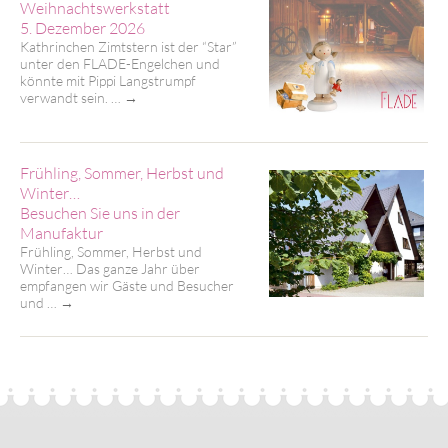
Weihnachtswerkstatt
5. Dezember 2026
Kathrinchen Zimtstern ist der “Star”
unter den FLADE-Engelchen und
könnte mit Pippi Langstrumpf
verwandt sein. …
→
Frühling, Sommer, Herbst und
Winter…
Besuchen Sie uns in der
Manufaktur
Frühling, Sommer, Herbst und
Winter… Das ganze Jahr über
empfangen wir Gäste und Besucher
und …
→