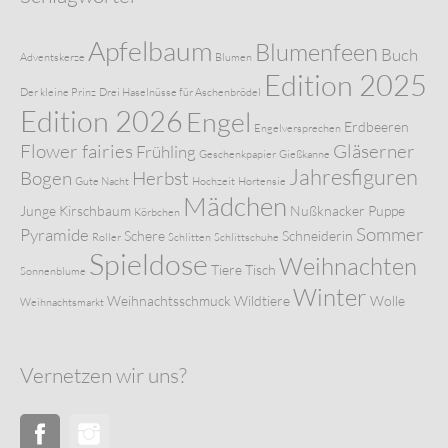
Apfelbaum
Blumenfeen
Buch
Adventskerze
Blumen
Edition 2025
Der kleine Prinz
Drei Haselnüsse für Aschenbrödel
Edition 2026
Engel
Erdbeeren
Engelversprechen
Flower fairies
Gläserner
Frühling
Geschenkpapier
Gießkanne
Jahresfiguren
Bogen
Herbst
Gute Nacht
Hochzeit
Hortensie
Mädchen
Junge
Kirschbaum
Nußknacker
Puppe
Körbchen
Sommer
Pyramide
Schere
Schneiderin
Roller
Schlitten
Schlittschuhe
Spieldose
Weihnachten
Tiere
Tisch
Sonnenblume
Winter
Weihnachtsschmuck
Wildtiere
Wolle
Weihnachtsmarkt
Vernetzen wir uns?
Facebook
Instagram