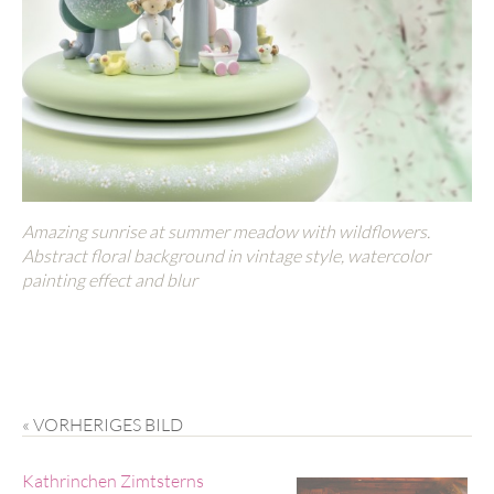
Amazing sunrise at summer meadow with wildflowers.
Abstract floral background in vintage style, watercolor
painting effect and blur
« VORHERIGES BILD
Kathrinchen Zimtsterns