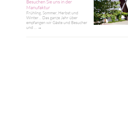
Besuchen Sie uns in der
Manufaktur
Frühling, Sommer, Herbst und
Winter… Das ganze Jahr über
empfangen wir Gäste und Besucher
und …
→