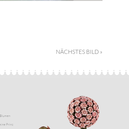
NÄCHSTES BILD »
Blumen
eine Prinz