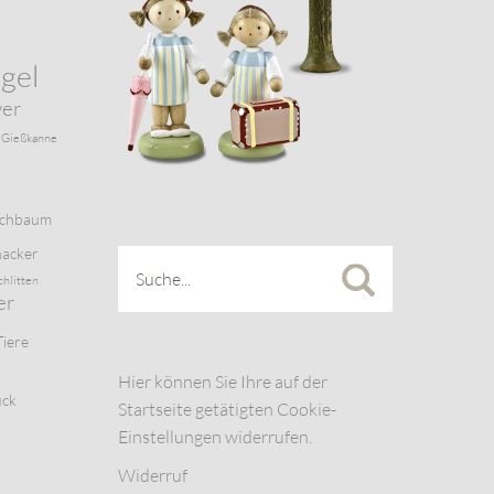
gel
wer
Gießkanne
schbaum
acker
chlitten
er
Tiere
Hier können Sie Ihre auf der
uck
Startseite getätigten Cookie-
Einstellungen widerrufen.
Widerruf