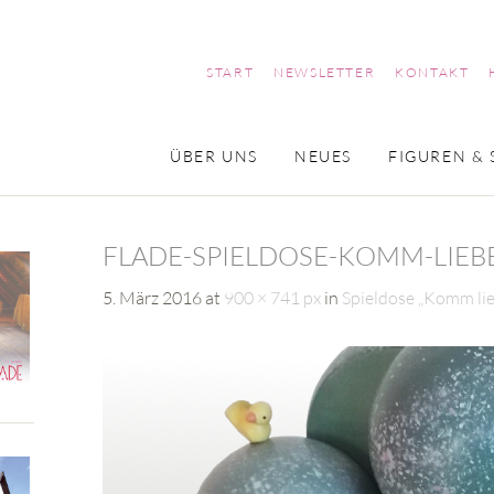
START
NEWSLETTER
KONTAKT
ÜBER UNS
NEUES
FIGUREN & 
FLADE-SPIELDOSE-KOMM-LIEB
5. März 2016
at
900 × 741 px
in
Spieldose „Komm li