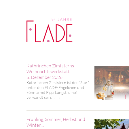
Kathrinchen Zimtsterns
Weihnachtswerkstatt
5. Dezember 2026
Kathrinchen Zimtstern ist der “Star”
unter den FLADE-Engelchen und
könnte mit Pippi Langstrumpf
verwandt sein. …
→
Frühling, Sommer, Herbst und
Winter…