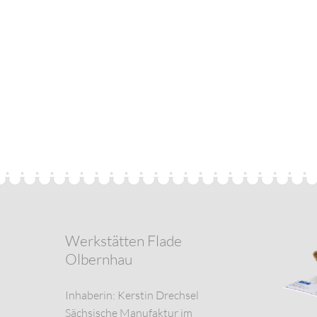
Werkstätten Flade
Olbernhau
Inhaberin: Kerstin Drechsel
Sächsische Manufaktur im