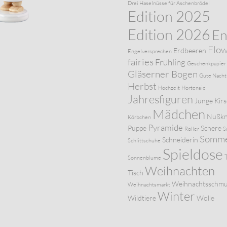
Drei Haselnüsse für Aschenbrödel
Edition 2025
Edition 2026
En
Flo
Erdbeeren
Engelversprechen
fairies
Frühling
Geschenkpapier
Gläserner Bogen
Gute Nacht
Herbst
Hochzeit
Hortensie
Jahresfiguren
Junge
Kir
Mädchen
Nußkn
Körbchen
Pyramide
Puppe
Schere
Roller
S
Somm
Schneiderin
Schlittschuhe
Spieldose
Sonnenblume
Weihnachten
Tisch
Weihnachtsschm
Weihnachtsmarkt
Winter
Wildtiere
Wolle