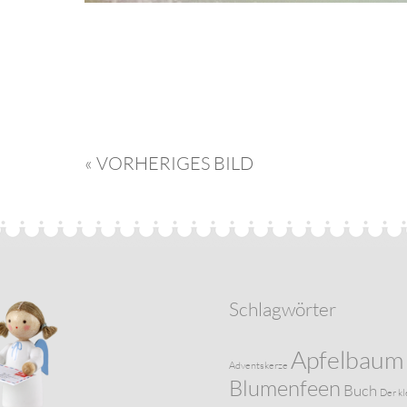
« VORHERIGES BILD
Schlagwörter
Apfelbaum
Adventskerze
Blumenfeen
Buch
Der kl