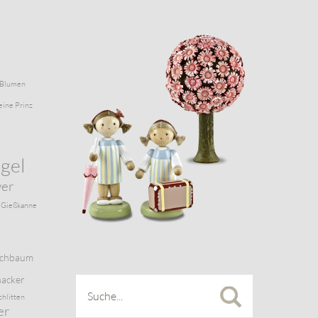
Blumen
eine Prinz
gel
wer
Gießkanne
schbaum
acker
chlitten
er