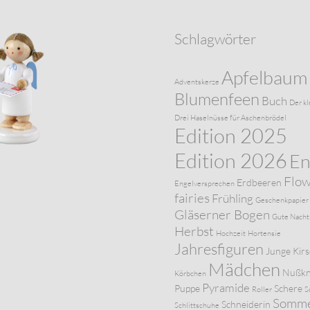
Schlagwörter
Apfelbaum
Adventskerze
Blumenfeen
Buch
Der kl
Drei Haselnüsse für Aschenbrödel
Edition 2025
Edition 2026
En
Flo
Erdbeeren
Engelversprechen
fairies
Frühling
Geschenkpapier
Gläserner Bogen
Gute Nacht
Herbst
Hochzeit
Hortensie
Jahresfiguren
Junge
Kir
Mädchen
Nußkn
Körbchen
Pyramide
Puppe
Schere
Roller
S
Somm
Schneiderin
Schlittschuhe