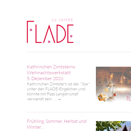
Kathrinchen Zimtsterns
Weihnachtswerkstatt
5. Dezember 2026
Kathrinchen Zimtstern ist der “Star”
unter den FLADE-Engelchen und
könnte mit Pippi Langstrumpf
verwandt sein. …
→
Frühling, Sommer, Herbst und
Winter…