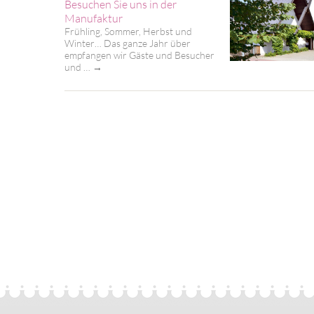
Besuchen Sie uns in der
Manufaktur
Frühling, Sommer, Herbst und
Winter… Das ganze Jahr über
empfangen wir Gäste und Besucher
und …
→