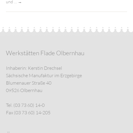
und …
→
Werkstätten Flade Olbernhau
Inhaberin: Kerstin Drechsel
Sächsische Manufaktur im Erzgebirge
Blumenauer Straße 40
09526 Olbernhau
Tel. (03 73 60) 14-0
Fax (03 73 60) 14-205