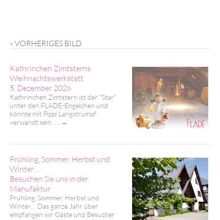
« VORHERIGES BILD
Kathrinchen Zimtsterns
Weihnachtswerkstatt
5. Dezember 2026
Kathrinchen Zimtstern ist der “Star”
unter den FLADE-Engelchen und
könnte mit Pippi Langstrumpf
verwandt sein. …
→
Frühling, Sommer, Herbst und
Winter…
Besuchen Sie uns in der
Manufaktur
Frühling, Sommer, Herbst und
Winter… Das ganze Jahr über
empfangen wir Gäste und Besucher