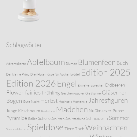
Schlagwörter
Apfelbaum
Blumenfeen
Buch
Adventskerze
Blumen
Edition 2025
Der kleine Prinz
Drei Haselnüsse für Aschenbrödel
Edition 2026
Engel
Erdbeeren
Engelversprechen
Flower fairies
Gläserner
Frühling
Geschenkpapier
Gießkanne
Jahresfiguren
Bogen
Herbst
Gute Nacht
Hochzeit
Hortensie
Mädchen
Junge
Kirschbaum
Nußknacker
Puppe
Körbchen
Sommer
Pyramide
Schere
Schneiderin
Roller
Schlitten
Schlittschuhe
Spieldose
Weihnachten
Tiere
Tisch
Sonnenblume
Winter