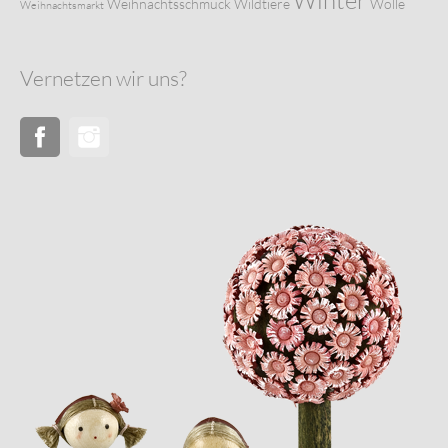
Weihnachtsschmuck
Wildtiere
Wolle
Weihnachtsmarkt
Vernetzen wir uns?
Facebook
Instagram