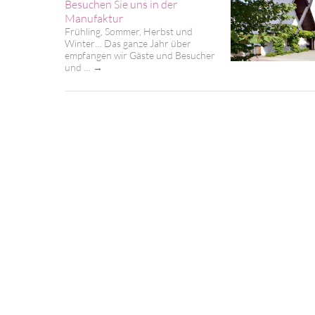
Besuchen Sie uns in der
Manufaktur
Frühling, Sommer, Herbst und
Winter… Das ganze Jahr über
empfangen wir Gäste und Besucher
und …
→