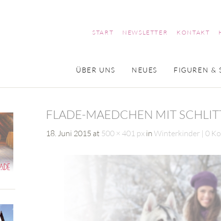
START
NEWSLETTER
KONTAKT
ÜBER UNS
NEUES
FIGUREN & 
FLADE-MAEDCHEN MIT SCHLIT
18. Juni 2015
at
500 × 401 px
in
Winterkinder
0 K