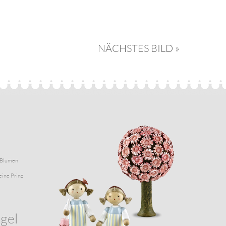
NÄCHSTES BILD »
Blumen
eine Prinz
gel