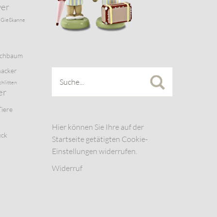
wer
Gießkanne
schbaum
acker
chlitten
er
Tiere
Hier können Sie Ihre auf der
uck
Startseite getätigten Cookie-
Einstellungen widerrufen.
Widerruf