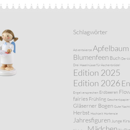
Schlagwörter
Apfelbaum
Adventskerze
Blumenfeen
Buch
Der kl
Drei Haselnüsse für Aschenbrödel
Edition 2025
Edition 2026
En
Flo
Erdbeeren
Engelversprechen
fairies
Frühling
Geschenkpapier
Gläserner Bogen
Gute Nacht
Herbst
Hochzeit
Hortensie
Jahresfiguren
Junge
Kir
Mädchen
Nußkn