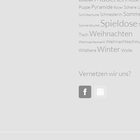
Körbchen
Pyramide
Puppe
Schere
Roller
S
Somm
Schneiderin
Schlittschuhe
Spieldose
Sonnenblume
Weihnachten
Tisch
Weihnachtsschm
Weihnachtsmarkt
Winter
Wildtiere
Wolle
Vernetzen wir uns?
Facebook
Instagram