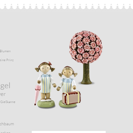
Blumen
eine Prinz
gel
wer
Gießkanne
schbaum
acker