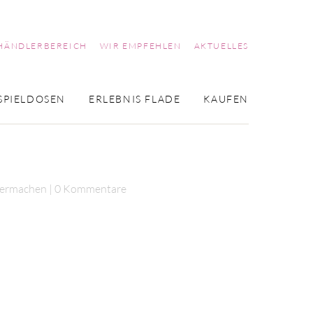
HÄNDLERBEREICH
WIR EMPFEHLEN
AKTUELLES
SPIELDOSEN
ERLEBNIS FLADE
KAUFEN
lbermachen
0 Kommentare