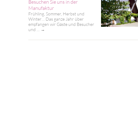
Besuchen Sie uns in der
Manufaktur
Frühling, Sommer, Herbst und
Winter… Das ganze Jahr über
empfangen wir Gäste und Besucher
und …
→