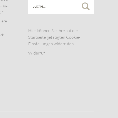
chlitten
er
Tiere
Hier können Sie Ihre auf der
uck
Startseite getätigten Cookie-
Einstellungen widerrufen.
Widerruf