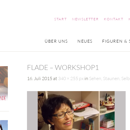
START
NEWSLETTER
KONTAKT
ÜBER UNS
NEUES
FIGUREN & 
FLADE – WORKSHOP1
16. Juli 2015
at
340 × 255 px
in
Sehen, Staunen, Se