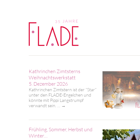
Kathrinchen Zimtsterns
Weihnachtswerkstatt
5. Dezember 2026
Kathrinchen Zimtstern ist der “Star”
unter den FLADE-Engelchen und
könnte mit Pippi Langstrumpf
verwandt sein. …
→
Frühling, Sommer, Herbst und
Winter…