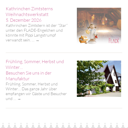
Kathrinchen Zimtsterns
Weihnachtswerkstatt
5. Dezember 2026
Kathrinchen Zimtstern ist der “Star”
unter den FLADE-Engelchen und
könnte mit Pippi Langstrumpf
verwandt sein. …
→
Frühling, Sommer, Herbst und
Winter…
Besuchen Sie uns in der
Manufaktur
Frühling, Sommer, Herbst und
Winter… Das ganze Jahr über
empfangen wir Gäste und Besucher
und …
→