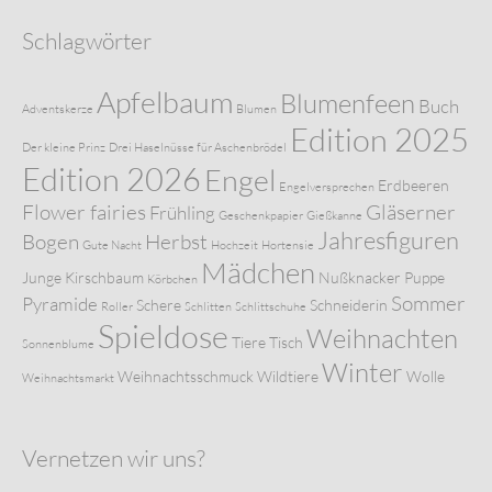
Schlagwörter
Apfelbaum
Blumenfeen
Buch
Adventskerze
Blumen
Edition 2025
Der kleine Prinz
Drei Haselnüsse für Aschenbrödel
Edition 2026
Engel
Erdbeeren
Engelversprechen
Flower fairies
Gläserner
Frühling
Geschenkpapier
Gießkanne
Jahresfiguren
Bogen
Herbst
Gute Nacht
Hochzeit
Hortensie
Mädchen
Junge
Kirschbaum
Nußknacker
Puppe
Körbchen
Sommer
Pyramide
Schere
Schneiderin
Roller
Schlitten
Schlittschuhe
Spieldose
Weihnachten
Tiere
Tisch
Sonnenblume
Winter
Weihnachtsschmuck
Wildtiere
Wolle
Weihnachtsmarkt
Vernetzen wir uns?