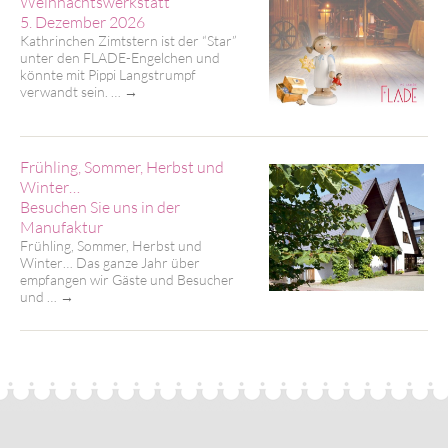
Weihnachtswerkstatt
5. Dezember 2026
Kathrinchen Zimtstern ist der “Star”
unter den FLADE-Engelchen und
könnte mit Pippi Langstrumpf
verwandt sein. …
→
Frühling, Sommer, Herbst und
Winter…
Besuchen Sie uns in der
Manufaktur
Frühling, Sommer, Herbst und
Winter… Das ganze Jahr über
empfangen wir Gäste und Besucher
und …
→