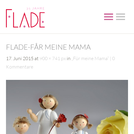
FLADE-FÅR MEINE MAMA
17. Juni 2015
at
900 × 741 px
in
„Für meine Mama“
0
Kommentare