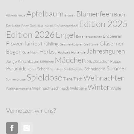
Apfelbaum
Blumenfeen
Buch
Adventskerze
Blumen
Edition 2025
Der kleine Prinz
Drei Haselnüsse für Aschenbrödel
Edition 2026
Engel
Erdbeeren
Engelversprechen
Flower fairies
Gläserner
Frühling
Geschenkpapier
Gießkanne
Jahresfiguren
Bogen
Herbst
Gute Nacht
Hochzeit
Hortensie
Mädchen
Junge
Kirschbaum
Nußknacker
Puppe
Körbchen
Sommer
Pyramide
Schere
Schneiderin
Roller
Schlitten
Schlittschuhe
Spieldose
Weihnachten
Tiere
Tisch
Sonnenblume
Winter
Weihnachtsschmuck
Wildtiere
Wolle
Weihnachtsmarkt
Vernetzen wir uns?
Facebook
Instagram