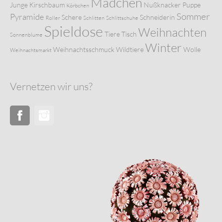
Mädchen
Junge
Kirschbaum
Nußknacker
Puppe
Körbchen
Sommer
Pyramide
Schere
Schneiderin
Roller
Schlitten
Schlittschuhe
Spieldose
Weihnachten
Tiere
Tisch
Sonnenblume
Winter
Weihnachtsschmuck
Wildtiere
Wolle
Weihnachtsmarkt
Vernetzen wir uns?
Facebook
Instagram