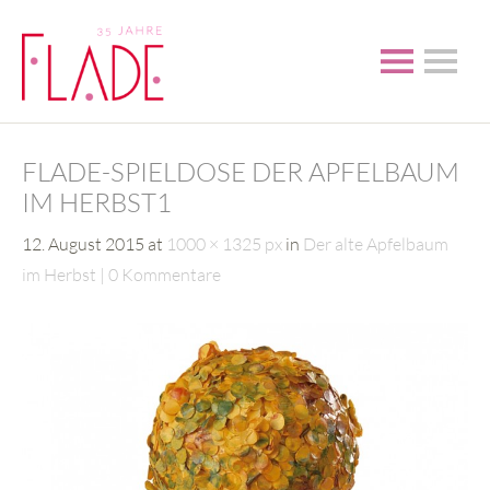
FLADE-SPIELDOSE DER APFELBAUM
IM HERBST1
12. August 2015
at
1000 × 1325 px
in
Der alte Apfelbaum
im Herbst
0 Kommentare