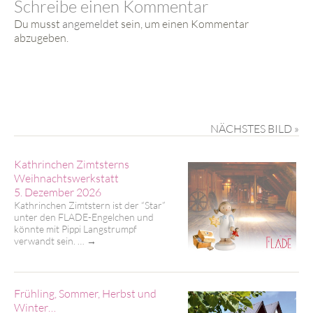
Schreibe einen Kommentar
Du musst
angemeldet
sein, um einen Kommentar
abzugeben.
NÄCHSTES BILD »
Kathrinchen Zimtsterns
Weihnachtswerkstatt
5. Dezember 2026
Kathrinchen Zimtstern ist der “Star”
unter den FLADE-Engelchen und
könnte mit Pippi Langstrumpf
verwandt sein. …
→
Frühling, Sommer, Herbst und
Winter…