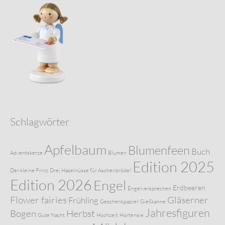
Schlagwörter
Apfelbaum
Blumenfeen
Buch
Adventskerze
Blumen
Edition 2025
Der kleine Prinz
Drei Haselnüsse für Aschenbrödel
Edition 2026
Engel
Erdbeeren
Engelversprechen
Flower fairies
Gläserner
Frühling
Geschenkpapier
Gießkanne
Jahresfiguren
Bogen
Herbst
Gute Nacht
Hochzeit
Hortensie