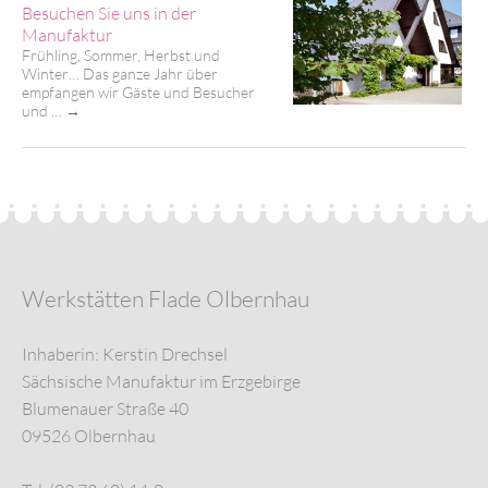
Besuchen Sie uns in der
Manufaktur
Frühling, Sommer, Herbst und
Winter… Das ganze Jahr über
empfangen wir Gäste und Besucher
und …
→
Werkstätten Flade Olbernhau
Inhaberin: Kerstin Drechsel
Sächsische Manufaktur im Erzgebirge
Blumenauer Straße 40
09526 Olbernhau