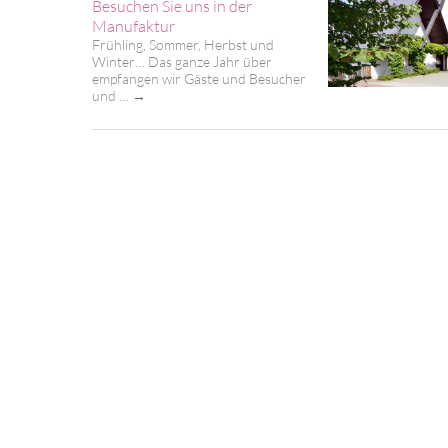
Besuchen Sie uns in der
Manufaktur
Frühling, Sommer, Herbst und
Winter… Das ganze Jahr über
empfangen wir Gäste und Besucher
und …
→