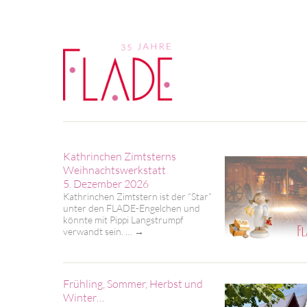
Kathrinchen Zimtsterns
Weihnachtswerkstatt
5. Dezember 2026
Kathrinchen Zimtstern ist der “Star”
unter den FLADE-Engelchen und
könnte mit Pippi Langstrumpf
verwandt sein. …
→
Frühling, Sommer, Herbst und
Winter…