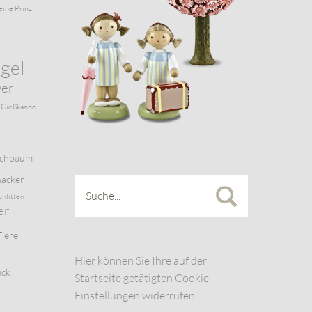
eine Prinz
gel
wer
Gießkanne
schbaum
acker
chlitten
er
Tiere
Hier können Sie Ihre auf der
uck
Startseite getätigten Cookie-
Einstellungen widerrufen.