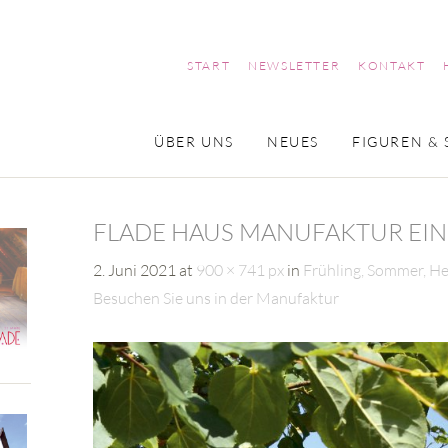
START
NEWSLETTER
KONTAKT
ÜBER UNS
NEUES
FIGUREN & 
FLADE HAUS MANUFAKTUR EI
2. Juni 2021
at
900 × 741 px
in
Frühling, Sommer, H
Besuchen Sie uns in der Manufaktur