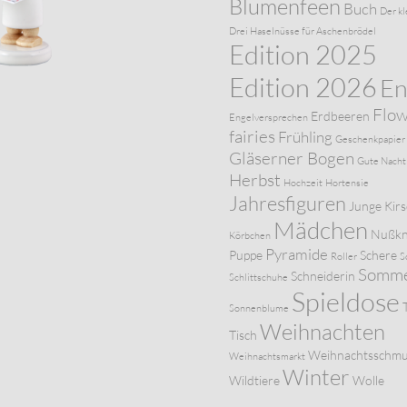
Blumenfeen
Buch
Der kl
Drei Haselnüsse für Aschenbrödel
Edition 2025
Edition 2026
En
Flo
Erdbeeren
Engelversprechen
fairies
Frühling
Geschenkpapier
Gläserner Bogen
Gute Nacht
Herbst
Hochzeit
Hortensie
Jahresfiguren
Junge
Kir
Mädchen
Nußkn
Körbchen
Pyramide
Puppe
Schere
Roller
S
Somm
Schneiderin
Schlittschuhe
Spieldose
Sonnenblume
Weihnachten
Tisch
Weihnachtsschm
Weihnachtsmarkt
Winter
Wildtiere
Wolle