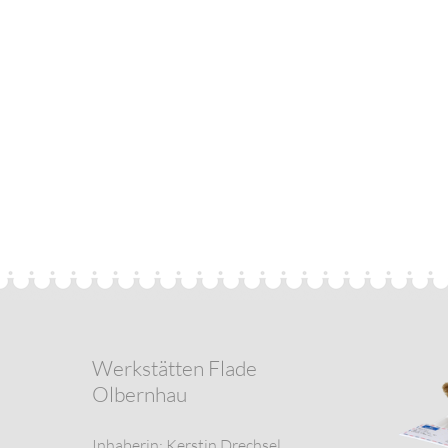
Werkstätten Flade
Olbernhau
Inhaberin: Kerstin Drechsel