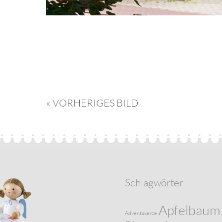
« VORHERIGES BILD
Schlagwörter
Apfelbaum
Adventskerze