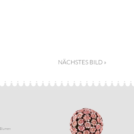
NÄCHSTES BILD »
Blumen