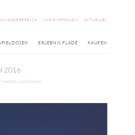
HÄNDLERBEREICH
WIR EMPFEHLEN
AKTUELLES
SPIELDOSEN
ERLEBNIS FLADE
KAUFEN
 2016
r, Herbst und Winter…