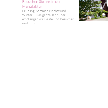
Besuchen Sie uns in der
Manufaktur
Frühling, Sommer, Herbst und
Winter… Das ganze Jahr über
empfangen wir Gäste und Besucher
und …
→