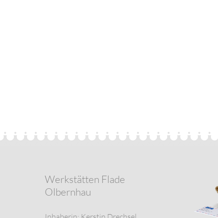
Werkstätten Flade
Olbernhau
Inhaberin: Kerstin Drechsel