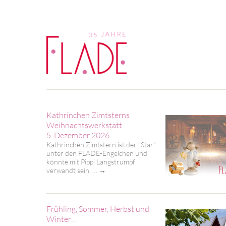
Kathrinchen Zimtsterns
Weihnachtswerkstatt
5. Dezember 2026
Kathrinchen Zimtstern ist der “Star”
unter den FLADE-Engelchen und
könnte mit Pippi Langstrumpf
verwandt sein. …
→
Frühling, Sommer, Herbst und
Winter…