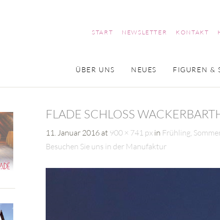
START
NEWSLETTER
KONTAKT
ÜBER UNS
NEUES
FIGUREN & 
FLADE SCHLOSS WACKERBARTH
11. Januar 2016
at
900 × 741 px
in
Frühling, Somme
Besuchen Sie uns in der Manufaktur