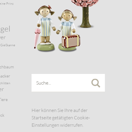
eine Prinz
gel
wer
Gießkanne
schbaum
acker
chlitten
er
Tiere
Hier können Sie Ihre auf der
uck
Startseite getätigten Cookie-
Einstellungen widerrufen.