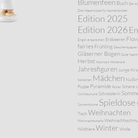
Blumenfeen
Buch
Der kl
Drei Haselnüsse für Aschenbrödel
Edition 2025
Edition 2026
En
Flo
Erdbeeren
Engelversprechen
fairies
Frühling
Geschenkpapier
Gläserner Bogen
Gute Nacht
Herbst
Hochzeit
Hortensie
Jahresfiguren
Junge
Kir
Mädchen
Nußkn
Körbchen
Pyramide
Puppe
Schere
Roller
S
Somm
Schneiderin
Schlittschuhe
Spieldose
Sonnenblume
Weihnachten
Tisch
Weihnachtsschm
Weihnachtsmarkt
Winter
Wildtiere
Wolle