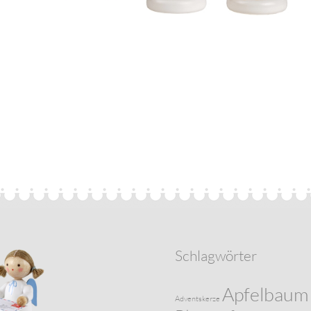
Schlagwörter
Apfelbaum
Adventskerze