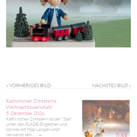
« VORHERIGES BILD
NÄCHSTES BILD »
Kathrinchen Zimtsterns
Weihnachtswerkstatt
5. Dezember 2026
Kathrinchen Zimtstern ist der “Star”
unter den FLADE-Engelchen und
könnte mit Pippi Langstrumpf
verwandt sein. …
→