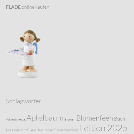
FLADE
online kaufen
Schlagwörter
Apfelbaum
Blumenfeen
Buch
Adventskerze
Blumen
Edition 2025
Der kleine Prinz
Drei Haselnüsse für Aschenbrödel