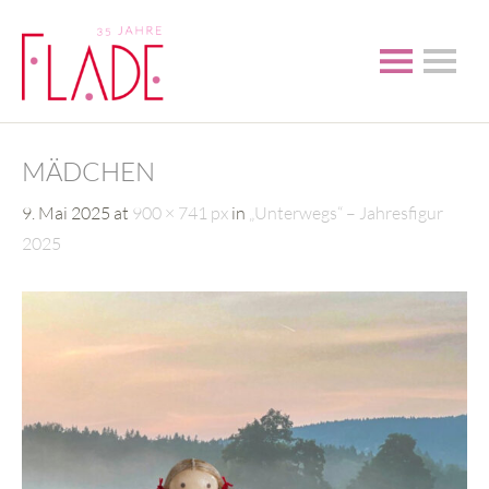
MÄDCHEN
9. Mai 2025
at
900 × 741 px
in
„Unterwegs“ – Jahresfigur
2025