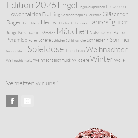
Edition 2026
Engel
Erdbeeren
Engelversprechen
Flower fairies
Gläserner
Frühling
Geschenkpapier
Gießkanne
Jahresfiguren
Bogen
Herbst
Gute Nacht
Hochzeit
Hortensie
Mädchen
Junge
Kirschbaum
Nußknacker
Puppe
Körbchen
Sommer
Pyramide
Schere
Schneiderin
Roller
Schlitten
Schlittschuhe
Spieldose
Weihnachten
Tiere
Tisch
Sonnenblume
Winter
Weihnachtsschmuck
Wildtiere
Wolle
Weihnachtsmarkt
Vernetzen wir uns?
Facebook
Instagram