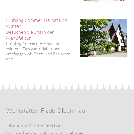
Frühling, Sommer, Herbst und
Winter…
Besuchen Sie uns in der
Manufaktur
Frühling, Sommer, Herbst und
Winter… Das ganze Jahr über
empfangen wir Gäste und Besucher
und …
→
Werkstätten Flade Olbernhau
Inhaberin: Kerstin Drechsel
Sächsische Manufaktur im Erzgebirge