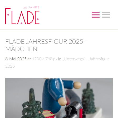
FLADE JAHRESFIGUR 2025 –
MÄDCHEN
8. Mai 2025
at
1200 × 798 px
in
„Unterwegs“ – Jahresfigur
2025