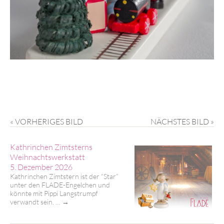
« VORHERIGES BILD
NÄCHSTES BILD »
Kathrinchen Zimtsterns
Weihnachtswerkstatt
5. Dezember 2026
Kathrinchen Zimtstern ist der “Star”
unter den FLADE-Engelchen und
könnte mit Pippi Langstrumpf
verwandt sein. …
→