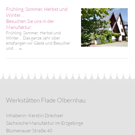
Frühling, Sommer, Herbst und
Winter…
Besuchen Sie uns in der
Manufaktur
Frühling, Sommer, Herbst und
Winter… Das ganze Jahr über
empfangen wir Gäste und Besucher
und …
→
Werkstätten Flade Olbernhau
Inhaberin: Kerstin Drechsel
Sächsische Manufaktur im Erzgebirge
Blumenauer Straße 40