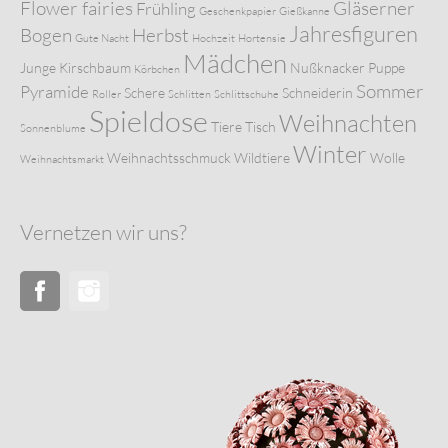
Flower fairies
Gläserner
Frühling
Geschenkpapier
Gießkanne
Jahresfiguren
Bogen
Herbst
Gute Nacht
Hochzeit
Hortensie
Mädchen
Junge
Kirschbaum
Nußknacker
Puppe
Körbchen
Sommer
Pyramide
Schere
Schneiderin
Roller
Schlitten
Schlittschuhe
Spieldose
Weihnachten
Tiere
Tisch
Sonnenblume
Winter
Weihnachtsschmuck
Wildtiere
Wolle
Weihnachtsmarkt
Vernetzen wir uns?
Facebook
Instagram