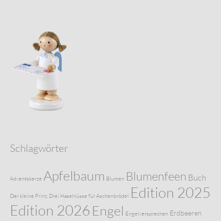
Schlagwörter
Apfelbaum
Blumenfeen
Buch
Adventskerze
Blumen
Edition 2025
Der kleine Prinz
Drei Haselnüsse für Aschenbrödel
Edition 2026
Engel
Erdbeeren
Engelversprechen