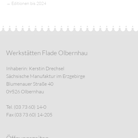
→
Editionen bis 2024
Werkstätten Flade Olbernhau
Inhaberin: Kerstin Drechsel
Sächsische Manufaktur im Erzgebirge
Blumenauer Straße 40
09526 Olbernhau
Tel. (03 73 60) 14-0
Fax (03 73 60) 14-205
Öffnungszeiten