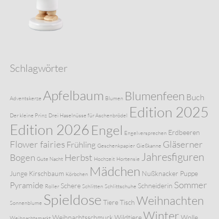
Schlagwörter
Apfelbaum
Blumenfeen
Buch
Adventskerze
Blumen
Edition 2025
Der kleine Prinz
Drei Haselnüsse für Aschenbrödel
Edition 2026
Engel
Erdbeeren
Engelversprechen
Flower fairies
Gläserner
Frühling
Geschenkpapier
Gießkanne
Jahresfiguren
Bogen
Herbst
Gute Nacht
Hochzeit
Hortensie
Mädchen
Junge
Kirschbaum
Nußknacker
Puppe
Körbchen
Sommer
Pyramide
Schere
Schneiderin
Roller
Schlitten
Schlittschuhe
Spieldose
Weihnachten
Tiere
Tisch
Sonnenblume
Winter
Weihnachtsschmuck
Wildtiere
Wolle
Weihnachtsmarkt