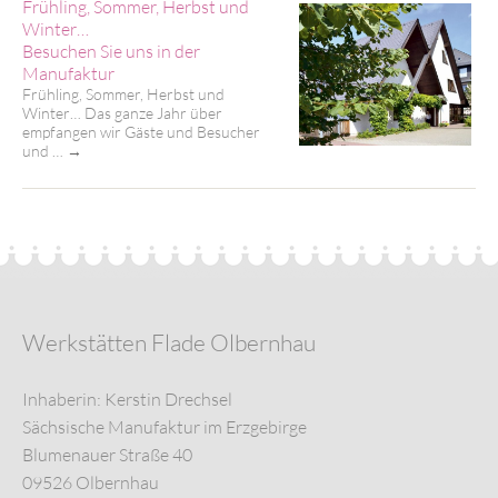
Frühling, Sommer, Herbst und
Winter…
Besuchen Sie uns in der
Manufaktur
Frühling, Sommer, Herbst und
Winter… Das ganze Jahr über
empfangen wir Gäste und Besucher
und …
→
Werkstätten Flade Olbernhau
Inhaberin: Kerstin Drechsel
Sächsische Manufaktur im Erzgebirge
Blumenauer Straße 40
09526 Olbernhau