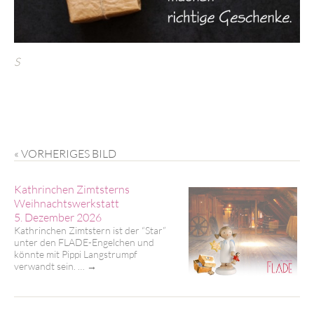
S
« VORHERIGES BILD
Kathrinchen Zimtsterns
Weihnachtswerkstatt
5. Dezember 2026
Kathrinchen Zimtstern ist der “Star”
unter den FLADE-Engelchen und
könnte mit Pippi Langstrumpf
verwandt sein. …
→