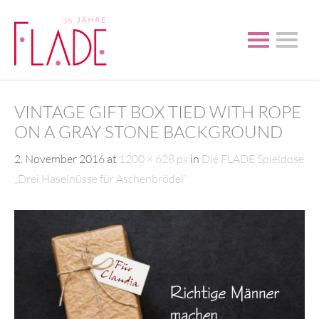
VINTAGE GIFT BOX TIED WITH ROPE
ON A GRAY STONE BACKGROUND
2. November 2016
at
1200 × 628 px
in
Die FLADE Spieldose
„Drei Haselnüsse für Aschenbrödel“