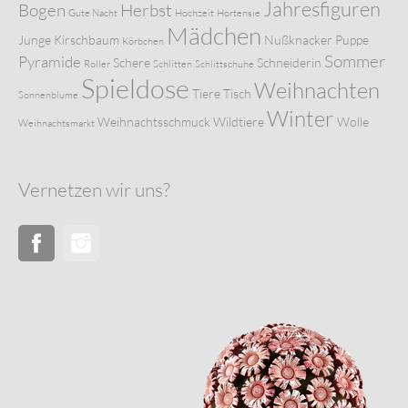
Jahresfiguren
Bogen
Herbst
Gute Nacht
Hochzeit
Hortensie
Mädchen
Junge
Kirschbaum
Nußknacker
Puppe
Körbchen
Sommer
Pyramide
Schere
Schneiderin
Roller
Schlitten
Schlittschuhe
Spieldose
Weihnachten
Tiere
Tisch
Sonnenblume
Winter
Weihnachtsschmuck
Wildtiere
Wolle
Weihnachtsmarkt
Vernetzen wir uns?
Facebook
Instagram