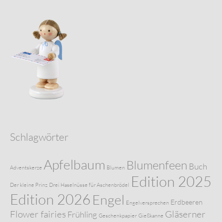
Schlagwörter
Apfelbaum
Blumenfeen
Buch
Adventskerze
Blumen
Edition 2025
Der kleine Prinz
Drei Haselnüsse für Aschenbrödel
Edition 2026
Engel
Erdbeeren
Engelversprechen
Flower fairies
Gläserner
Frühling
Geschenkpapier
Gießkanne