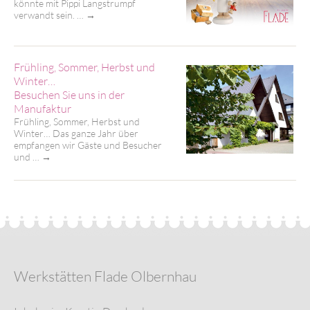
könnte mit Pippi Langstrumpf
verwandt sein. …
→
Frühling, Sommer, Herbst und
Winter…
Besuchen Sie uns in der
Manufaktur
Frühling, Sommer, Herbst und
Winter… Das ganze Jahr über
empfangen wir Gäste und Besucher
und …
→
Werkstätten Flade Olbernhau