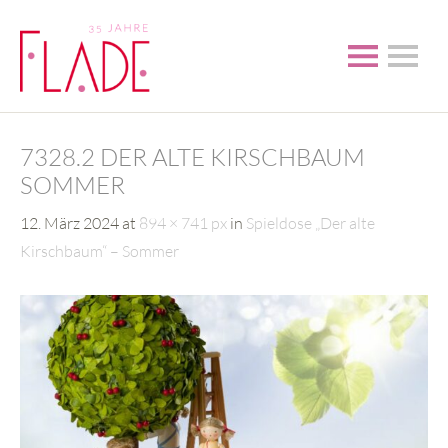
7328.2 DER ALTE KIRSCHBAUM
SOMMER
12. März 2024
at
894 × 741 px
in
Spieldose „Der alte
Kirschbaum“ – Sommer