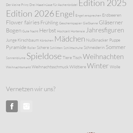
Edition 2025
Der kleine Prinz
Drei Haselnüsse für Aschenbrödel
Edition 2026
Engel
Erdbeeren
Engelversprechen
Flower fairies
Gläserner
Frühling
Geschenkpapier
Gießkanne
Jahresfiguren
Bogen
Herbst
Gute Nacht
Hochzeit
Hortensie
Mädchen
Junge
Kirschbaum
Nußknacker
Puppe
Körbchen
Sommer
Pyramide
Schere
Schneiderin
Roller
Schlitten
Schlittschuhe
Spieldose
Weihnachten
Tiere
Tisch
Sonnenblume
Winter
Weihnachtsschmuck
Wildtiere
Wolle
Weihnachtsmarkt
Vernetzen wir uns?
Facebook
Instagram