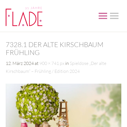
7328.1 DER ALTE KIRSCHBAUM
FRÜHLING
12. März 2024
at
900 × 741 px
in
Spieldose „Der alte
Kirschbaum“ – Frühling / Edition 2024