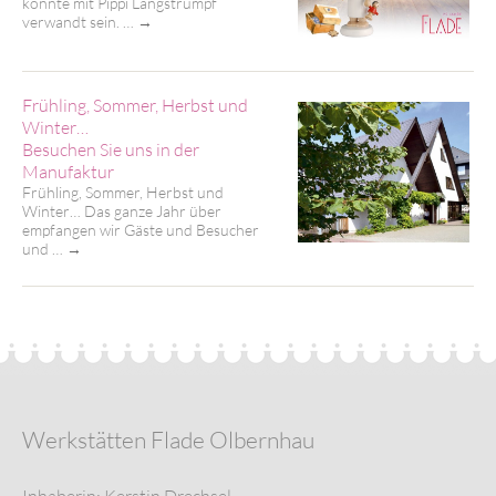
könnte mit Pippi Langstrumpf
verwandt sein. …
→
Frühling, Sommer, Herbst und
Winter…
Besuchen Sie uns in der
Manufaktur
Frühling, Sommer, Herbst und
Winter… Das ganze Jahr über
empfangen wir Gäste und Besucher
und …
→
Werkstätten Flade Olbernhau
Inhaberin: Kerstin Drechsel