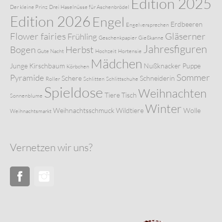
Edition 2025
Der kleine Prinz
Drei Haselnüsse für Aschenbrödel
Edition 2026
Engel
Erdbeeren
Engelversprechen
Flower fairies
Gläserner
Frühling
Geschenkpapier
Gießkanne
Jahresfiguren
Bogen
Herbst
Gute Nacht
Hochzeit
Hortensie
Mädchen
Junge
Kirschbaum
Nußknacker
Puppe
Körbchen
Sommer
Pyramide
Schere
Schneiderin
Roller
Schlitten
Schlittschuhe
Spieldose
Weihnachten
Tiere
Tisch
Sonnenblume
Winter
Weihnachtsschmuck
Wildtiere
Wolle
Weihnachtsmarkt
Vernetzen wir uns?
Facebook
Instagram