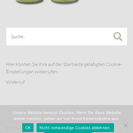
Hier können Sie Ihre auf der Startseite getätigten Cookie-
Einstellungen widerrufen.
Widerruf
Unsere Website benutzt Cookies. Wenn Sie diese Website
weiter nutzten, gehen wir von Ihrem Einverständnis aus.
OK
Nicht notwendige Cookies ablehnen.
© 2026 FLADE |
Impressum
|
AGB
|
Datenschutz