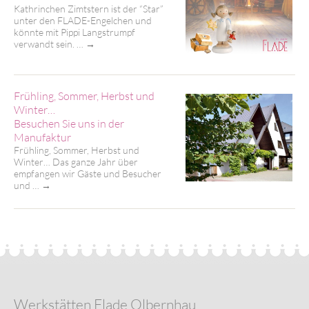
Kathrinchen Zimtstern ist der “Star”
unter den FLADE-Engelchen und
könnte mit Pippi Langstrumpf
verwandt sein. …
→
Frühling, Sommer, Herbst und
Winter…
Besuchen Sie uns in der
Manufaktur
Frühling, Sommer, Herbst und
Winter… Das ganze Jahr über
empfangen wir Gäste und Besucher
und …
→
Werkstätten Flade Olbernhau