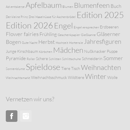
Apfelbaum
Blumenfeen
Buch
Adventskerze
Blumen
Edition 2025
Der kleine Prinz
Drei Haselnüsse für Aschenbrödel
Edition 2026
Engel
Erdbeeren
Engelversprechen
Flower fairies
Gläserner
Frühling
Geschenkpapier
Gießkanne
Jahresfiguren
Bogen
Herbst
Gute Nacht
Hochzeit
Hortensie
Mädchen
Junge
Kirschbaum
Nußknacker
Puppe
Körbchen
Sommer
Pyramide
Schere
Schneiderin
Roller
Schlitten
Schlittschuhe
Spieldose
Weihnachten
Tiere
Tisch
Sonnenblume
Winter
Weihnachtsschmuck
Wildtiere
Wolle
Weihnachtsmarkt
Vernetzen wir uns?
Facebook
Instagram