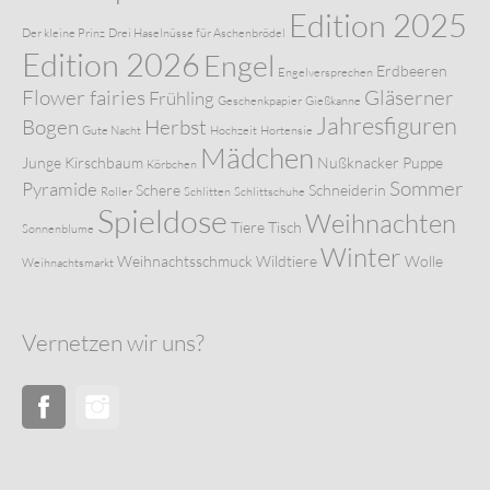
Edition 2025
Der kleine Prinz
Drei Haselnüsse für Aschenbrödel
Edition 2026
Engel
Erdbeeren
Engelversprechen
Flower fairies
Gläserner
Frühling
Geschenkpapier
Gießkanne
Jahresfiguren
Bogen
Herbst
Gute Nacht
Hochzeit
Hortensie
Mädchen
Junge
Kirschbaum
Nußknacker
Puppe
Körbchen
Sommer
Pyramide
Schere
Schneiderin
Roller
Schlitten
Schlittschuhe
Spieldose
Weihnachten
Tiere
Tisch
Sonnenblume
Winter
Weihnachtsschmuck
Wildtiere
Wolle
Weihnachtsmarkt
Vernetzen wir uns?
Facebook
Instagram