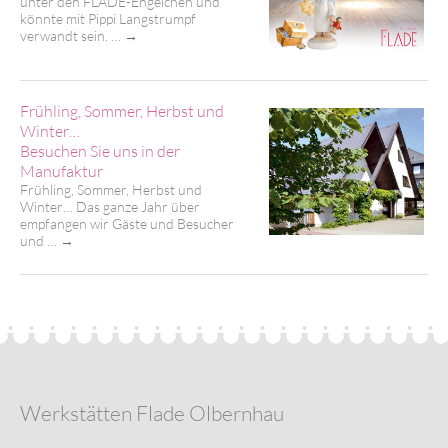
unter den FLADE-Engelchen und
könnte mit Pippi Langstrumpf
verwandt sein. …
→
Frühling, Sommer, Herbst und
Winter…
Besuchen Sie uns in der
Manufaktur
Frühling, Sommer, Herbst und
Winter… Das ganze Jahr über
empfangen wir Gäste und Besucher
und …
→
Werkstätten Flade Olbernhau