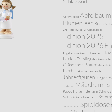
Schlagwörter
Apfelbaum
Adventskerze
Blumenfeen
Buch
Der kl
Drei Haselnüsse für Aschenbrödel
Edition 2025
Edition 2026
En
Flo
Erdbeeren
Engelversprechen
fairies
Frühling
Geschenkpapier
Gläserner Bogen
Gute Nacht
Herbst
Hochzeit
Hortensie
Jahresfiguren
Junge
Kir
Mädchen
Nußkn
Körbchen
Pyramide
Puppe
Schere
Roller
S
Somm
Schneiderin
Schlittschuhe
Spieldose
Sonnenblume