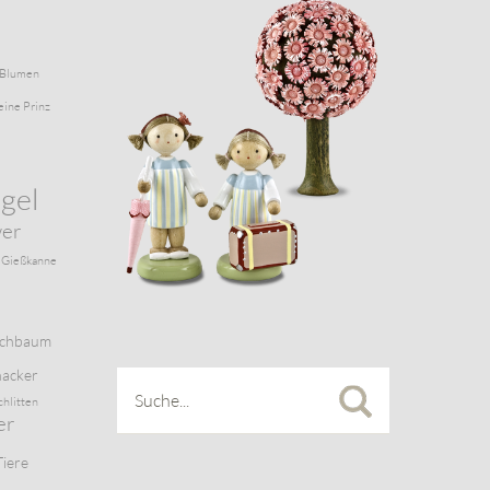
Blumen
eine Prinz
gel
wer
Gießkanne
schbaum
acker
chlitten
er
Tiere