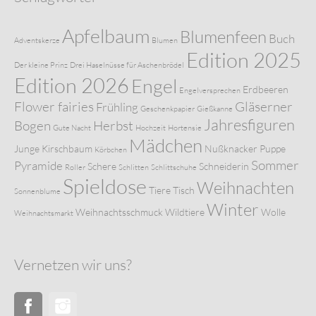
Apfelbaum
Blumenfeen
Buch
Adventskerze
Blumen
Edition 2025
Der kleine Prinz
Drei Haselnüsse für Aschenbrödel
Edition 2026
Engel
Erdbeeren
Engelversprechen
Flower fairies
Gläserner
Frühling
Geschenkpapier
Gießkanne
Jahresfiguren
Bogen
Herbst
Gute Nacht
Hochzeit
Hortensie
Mädchen
Junge
Kirschbaum
Nußknacker
Puppe
Körbchen
Sommer
Pyramide
Schere
Schneiderin
Roller
Schlitten
Schlittschuhe
Spieldose
Weihnachten
Tiere
Tisch
Sonnenblume
Winter
Weihnachtsschmuck
Wildtiere
Wolle
Weihnachtsmarkt
Vernetzen wir uns?
Facebook
Instagram