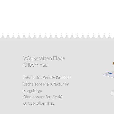
Werkstätten Flade
Olbernhau
Inhaberin: Kerstin Drechsel
Sächsische Manufaktur im
Erzgebirge
Blumenauer Straße 40
09526 Olbernhau