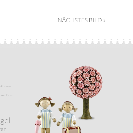
NÄCHSTES BILD »
Blumen
eine Prinz
gel
wer