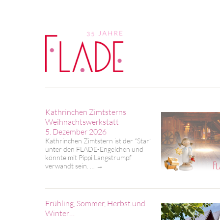
Kathrinchen Zimtsterns
Weihnachtswerkstatt
5. Dezember 2026
Kathrinchen Zimtstern ist der “Star”
unter den FLADE-Engelchen und
könnte mit Pippi Langstrumpf
verwandt sein. …
→
Frühling, Sommer, Herbst und
Winter…