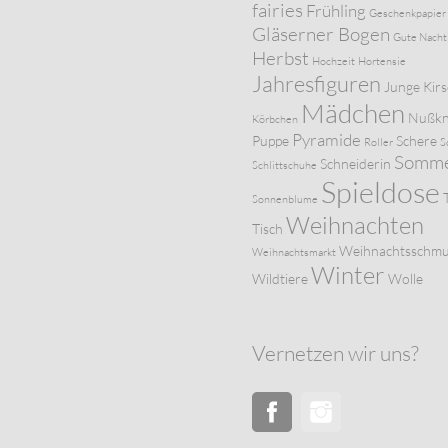
fairies
Frühling
Geschenkpapier
Gläserner Bogen
Gute Nacht
Herbst
Hochzeit
Hortensie
Jahresfiguren
Junge
Kir
Mädchen
Nußkn
Körbchen
Pyramide
Puppe
Schere
Roller
S
Somm
Schneiderin
Schlittschuhe
Spieldose
Sonnenblume
Weihnachten
Tisch
Weihnachtsschm
Weihnachtsmarkt
Winter
Wildtiere
Wolle
Vernetzen wir uns?
Facebook
Instagram