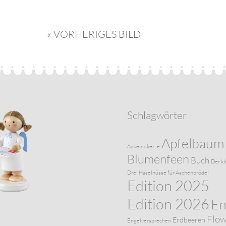
« VORHERIGES BILD
Schlagwörter
Apfelbaum
Adventskerze
Blumenfeen
Buch
Der kl
Drei Haselnüsse für Aschenbrödel
Edition 2025
Edition 2026
En
Flo
Erdbeeren
Engelversprechen