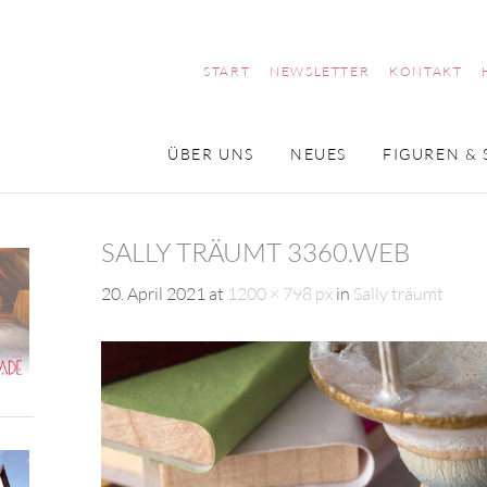
START
NEWSLETTER
KONTAKT
ÜBER UNS
NEUES
FIGUREN & 
SALLY TRÄUMT 3360.WEB
20. April 2021
at
1200 × 798 px
in
Sally träumt