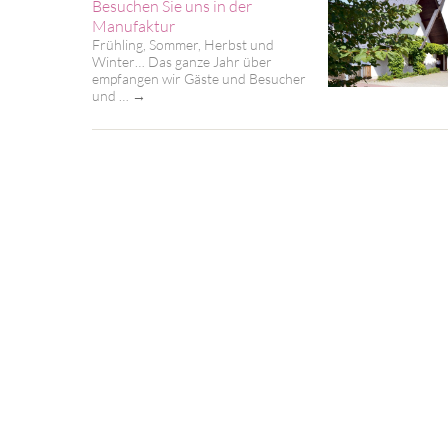
Besuchen Sie uns in der
Manufaktur
Frühling, Sommer, Herbst und
Winter… Das ganze Jahr über
empfangen wir Gäste und Besucher
und …
→