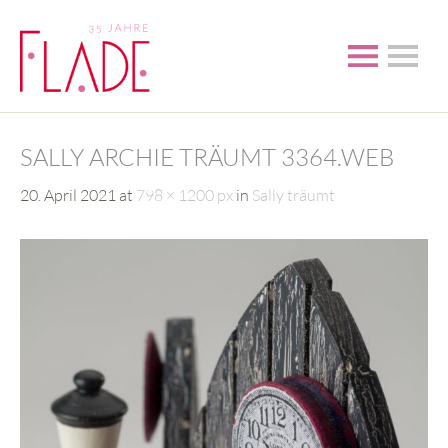
SALLY ARCHIE TRÄUMT 3364.WEB
20. April 2021
at
798 × 1200 px
in
Sally träumt