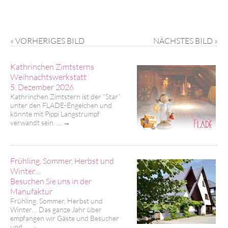
« VORHERIGES BILD
NÄCHSTES BILD »
Kathrinchen Zimtsterns
Weihnachtswerkstatt
5. Dezember 2026
Kathrinchen Zimtstern ist der “Star”
unter den FLADE-Engelchen und
könnte mit Pippi Langstrumpf
verwandt sein. …
→
Frühling, Sommer, Herbst und
Winter…
Besuchen Sie uns in der
Manufaktur
Frühling, Sommer, Herbst und
Winter… Das ganze Jahr über
empfangen wir Gäste und Besucher
und …
→