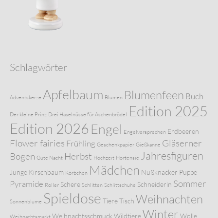
Schlagwörter
Apfelbaum
Blumenfeen
Buch
Adventskerze
Blumen
Edition 2025
Der kleine Prinz
Drei Haselnüsse für Aschenbrödel
Edition 2026
Engel
Erdbeeren
Engelversprechen
Flower fairies
Gläserner
Frühling
Geschenkpapier
Gießkanne
Jahresfiguren
Bogen
Herbst
Gute Nacht
Hochzeit
Hortensie
Mädchen
Junge
Kirschbaum
Nußknacker
Puppe
Körbchen
Sommer
Pyramide
Schere
Schneiderin
Roller
Schlitten
Schlittschuhe
Spieldose
Weihnachten
Tiere
Tisch
Sonnenblume
Winter
Weihnachtsschmuck
Wildtiere
Wolle
Weihnachtsmarkt