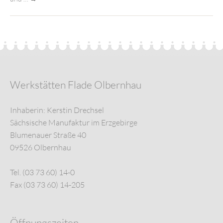
Werkstätten Flade Olbernhau
Inhaberin: Kerstin Drechsel
Sächsische Manufaktur im Erzgebirge
Blumenauer Straße 40
09526 Olbernhau
Tel. (03 73 60) 14-0
Fax (03 73 60) 14-205
Öffnungszeiten