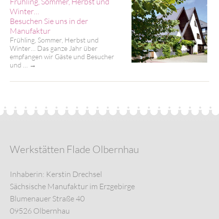
Frühling, Sommer, Herbst und
Winter…
Besuchen Sie uns in der
Manufaktur
Frühling, Sommer, Herbst und
Winter… Das ganze Jahr über
empfangen wir Gäste und Besucher
und …
→
Werkstätten Flade Olbernhau
Inhaberin: Kerstin Drechsel
Sächsische Manufaktur im Erzgebirge
Blumenauer Straße 40
09526 Olbernhau