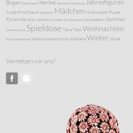
Jahresfiguren
Bogen
Herbst
Gute Nacht
Hochzeit
Hortensie
Mädchen
Junge
Kirschbaum
Nußknacker
Puppe
Körbchen
Sommer
Pyramide
Schere
Schneiderin
Roller
Schlitten
Schlittschuhe
Spieldose
Weihnachten
Tiere
Tisch
Sonnenblume
Winter
Weihnachtsschmuck
Wildtiere
Wolle
Weihnachtsmarkt
Vernetzen wir uns?
Facebook
Instagram