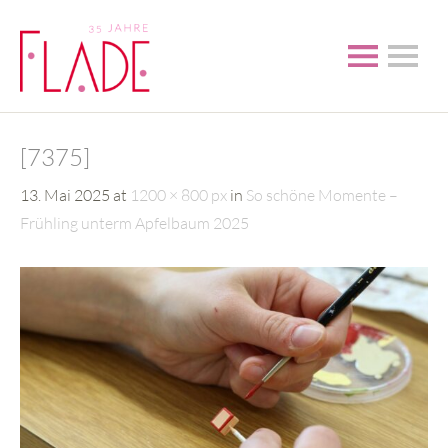
[7375]
13. Mai 2025
at
1200 × 800 px
in
So schöne Momente –
Frühling unterm Apfelbaum 2025