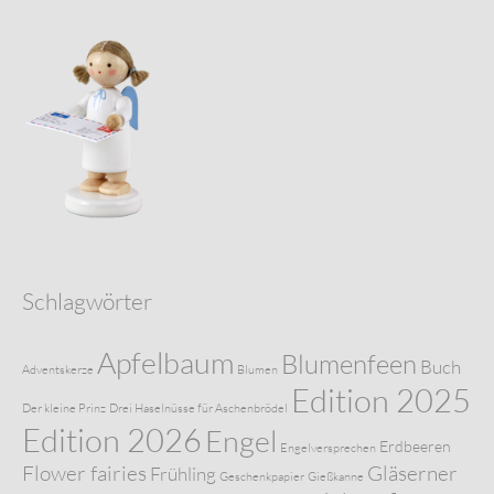
Schlagwörter
Apfelbaum
Blumenfeen
Buch
Adventskerze
Blumen
Edition 2025
Der kleine Prinz
Drei Haselnüsse für Aschenbrödel
Edition 2026
Engel
Erdbeeren
Engelversprechen
Flower fairies
Gläserner
Frühling
Geschenkpapier
Gießkanne