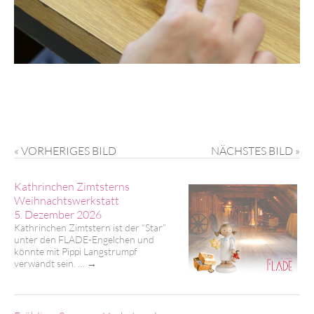
« VORHERIGES BILD
NÄCHSTES BILD »
Kathrinchen Zimtsterns
Weihnachtswerkstatt
5. Dezember 2026
Kathrinchen Zimtstern ist der “Star”
unter den FLADE-Engelchen und
könnte mit Pippi Langstrumpf
verwandt sein. …
→