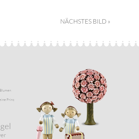
NÄCHSTES BILD »
Blumen
eine Prinz
gel
wer