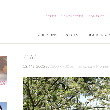
START
NEWSLETTER
KONTAKT
ÜBER UNS
NEUES
FIGUREN & 
7362
13. Mai 2025
at
1200 × 800 px
in
So schöne Moment