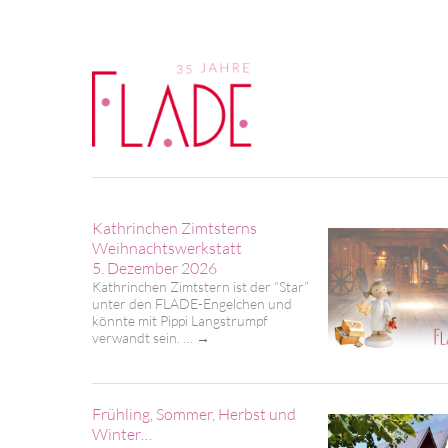
Kathrinchen Zimtsterns
Weihnachtswerkstatt
5. Dezember 2026
Kathrinchen Zimtstern ist der “Star”
unter den FLADE-Engelchen und
könnte mit Pippi Langstrumpf
verwandt sein. …
→
Frühling, Sommer, Herbst und
Winter…