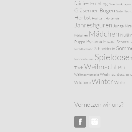
fairies
Frühling
Geschenkpapier
Gläserner Bogen
Gute Nacht
Herbst
Hochzeit
Hortensie
Jahresfiguren
Junge
Kir
Mädchen
Nußkn
Körbchen
Pyramide
Puppe
Schere
Roller
S
Somm
Schneiderin
Schlittschuhe
Spieldose
Sonnenblume
Weihnachten
Tisch
Weihnachtsschm
Weihnachtsmarkt
Winter
Wildtiere
Wolle
Vernetzen wir uns?
Facebook
Instagram