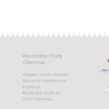
Werkstätten Flade
Olbernhau
Inhaberin: Kerstin Drechsel
Sächsische Manufaktur im
Erzgebirge
Blumenauer Straße 40
09526 Olbernhau