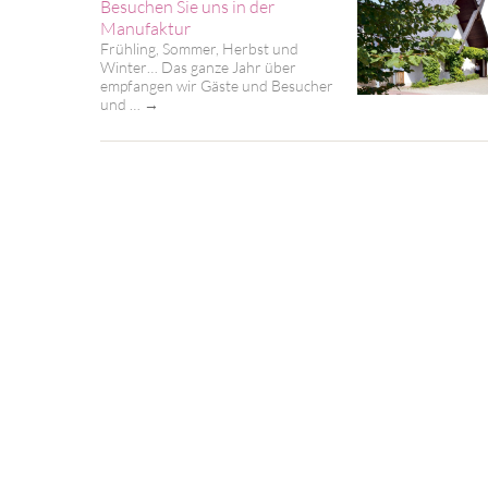
Besuchen Sie uns in der
Manufaktur
Frühling, Sommer, Herbst und
Winter… Das ganze Jahr über
empfangen wir Gäste und Besucher
und …
→