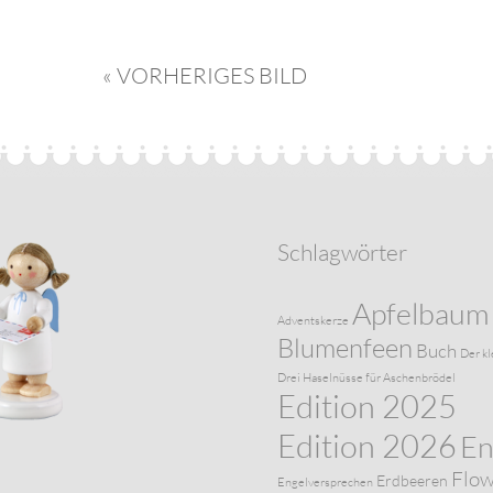
« VORHERIGES BILD
Schlagwörter
Apfelbaum
Adventskerze
Blumenfeen
Buch
Der kl
Drei Haselnüsse für Aschenbrödel
Edition 2025
Edition 2026
En
Flo
Erdbeeren
Engelversprechen