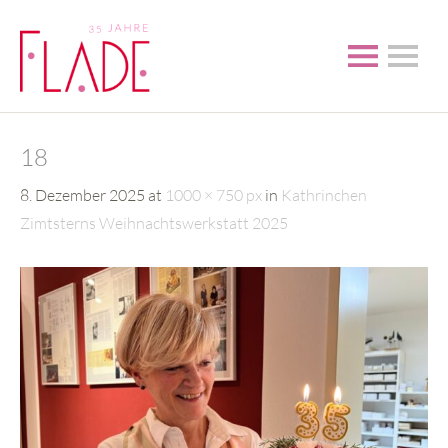
18
8. Dezember 2025
at
1000 × 750 px
in
Kathrinchen
Zimtsterns Weihnachtswerkstatt 2025