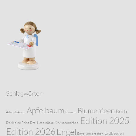
Schlagwörter
Apfelbaum
Blumenfeen
Buch
Adventskerze
Blumen
Edition 2025
Der kleine Prinz
Drei Haselnüsse für Aschenbrödel
Edition 2026
Engel
Erdbeeren
Engelversprechen