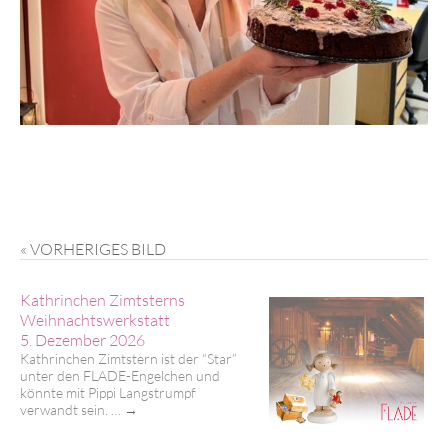
« VORHERIGES BILD
Kathrinchen Zimtsterns
Weihnachtswerkstatt
5. Dezember 2026
Kathrinchen Zimtstern ist der “Star”
unter den FLADE-Engelchen und
könnte mit Pippi Langstrumpf
verwandt sein. …
→