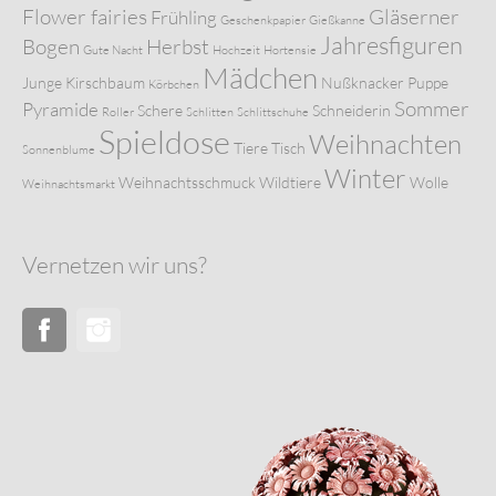
Flower fairies
Gläserner
Frühling
Geschenkpapier
Gießkanne
Jahresfiguren
Bogen
Herbst
Gute Nacht
Hochzeit
Hortensie
Mädchen
Junge
Kirschbaum
Nußknacker
Puppe
Körbchen
Sommer
Pyramide
Schere
Schneiderin
Roller
Schlitten
Schlittschuhe
Spieldose
Weihnachten
Tiere
Tisch
Sonnenblume
Winter
Weihnachtsschmuck
Wildtiere
Wolle
Weihnachtsmarkt
Vernetzen wir uns?
Facebook
Instagram