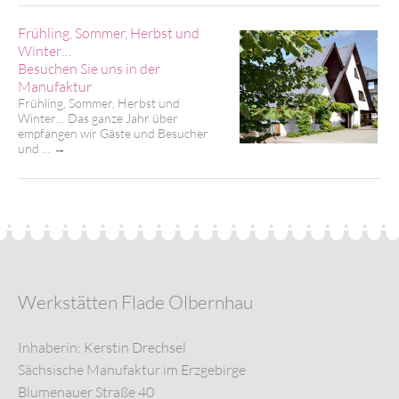
Frühling, Sommer, Herbst und
Winter…
Besuchen Sie uns in der
Manufaktur
Frühling, Sommer, Herbst und
Winter… Das ganze Jahr über
empfangen wir Gäste und Besucher
und …
→
Werkstätten Flade Olbernhau
Inhaberin: Kerstin Drechsel
Sächsische Manufaktur im Erzgebirge
Blumenauer Straße 40