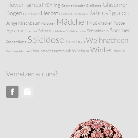
Flower fairies
Gläserner
Frühling
Geschenkpapier
Gießkanne
Jahresfiguren
Bogen
Herbst
Gute Nacht
Hochzeit
Hortensie
Mädchen
Junge
Kirschbaum
Nußknacker
Puppe
Körbchen
Sommer
Pyramide
Schere
Schneiderin
Roller
Schlitten
Schlittschuhe
Spieldose
Weihnachten
Tiere
Tisch
Sonnenblume
Winter
Weihnachtsschmuck
Wildtiere
Wolle
Weihnachtsmarkt
Vernetzen wir uns?
Facebook
Instagram