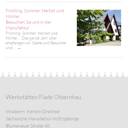
Frühling, Sommer, Herbst und
Winter…
Besuchen Sie uns in der
Manufaktur
Frühling, Sommer, Herbst und
Winter… Das ganze Jahr über
empfangen wir Gäste und Besucher
und …
→
Werkstätten Flade Olbernhau
Inhaberin: Kerstin Drechsel
Sächsische Manufaktur im Erzgebirge
Blumenauer Straße 40