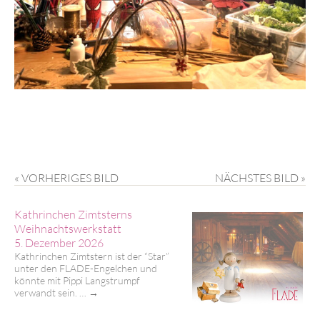
« VORHERIGES BILD
NÄCHSTES BILD »
Kathrinchen Zimtsterns
Weihnachtswerkstatt
5. Dezember 2026
Kathrinchen Zimtstern ist der “Star”
unter den FLADE-Engelchen und
könnte mit Pippi Langstrumpf
verwandt sein. …
→