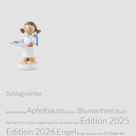
Schlagwörter
Apfelbaum
Blumenfeen
Buch
Adventskerze
Blumen
Edition 2025
Der kleine Prinz
Drei Haselnüsse für Aschenbrödel
Edition 2026
Engel
Erdbeeren
Engelversprechen