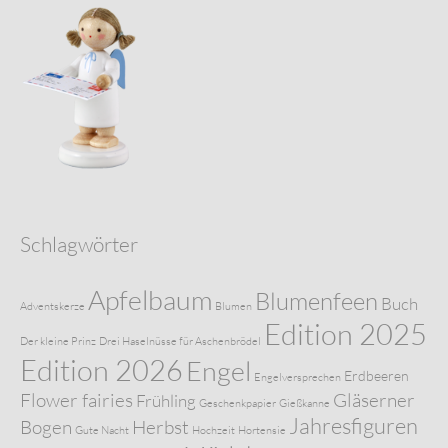
Schlagwörter
Apfelbaum
Blumenfeen
Buch
Adventskerze
Blumen
Edition 2025
Der kleine Prinz
Drei Haselnüsse für Aschenbrödel
Edition 2026
Engel
Erdbeeren
Engelversprechen
Flower fairies
Gläserner
Frühling
Geschenkpapier
Gießkanne
Jahresfiguren
Bogen
Herbst
Gute Nacht
Hochzeit
Hortensie