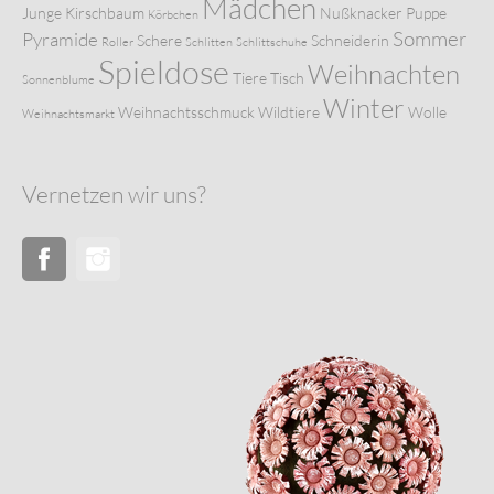
Mädchen
Junge
Kirschbaum
Nußknacker
Puppe
Körbchen
Sommer
Pyramide
Schere
Schneiderin
Roller
Schlitten
Schlittschuhe
Spieldose
Weihnachten
Tiere
Tisch
Sonnenblume
Winter
Weihnachtsschmuck
Wildtiere
Wolle
Weihnachtsmarkt
Vernetzen wir uns?
Facebook
Instagram