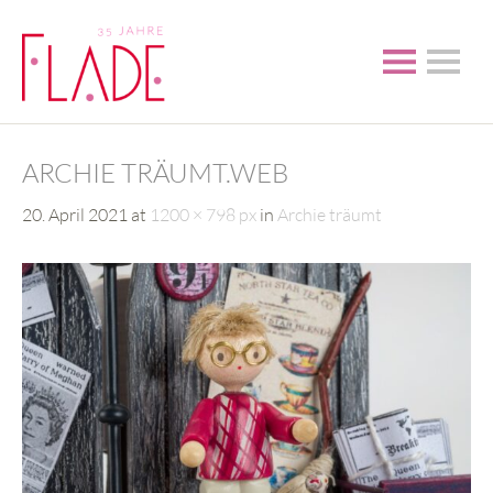
ARCHIE TRÄUMT.WEB
20. April 2021
at
1200 × 798 px
in
Archie träumt