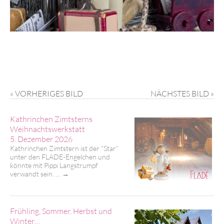
« VORHERIGES BILD
NÄCHSTES BILD »
Kathrinchen Zimtsterns
Weihnachtswerkstatt
5. Dezember 2026
Kathrinchen Zimtstern ist der “Star”
unter den FLADE-Engelchen und
könnte mit Pippi Langstrumpf
verwandt sein. …
→
Frühling, Sommer, Herbst und
Winter…