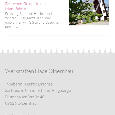
Besuchen Sie uns in der
Manufaktur
Frühling, Sommer, Herbst und
Winter… Das ganze Jahr über
empfangen wir Gäste und Besucher
und …
→
Werkstätten Flade Olbernhau
Inhaberin: Kerstin Drechsel
Sächsische Manufaktur im Erzgebirge
Blumenauer Straße 40
09526 Olbernhau