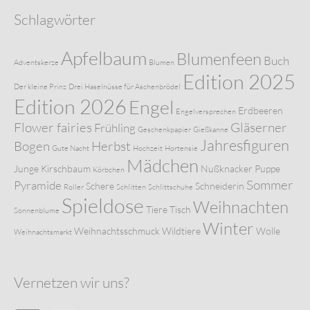
Schlagwörter
Apfelbaum
Blumenfeen
Buch
Adventskerze
Blumen
Edition 2025
Der kleine Prinz
Drei Haselnüsse für Aschenbrödel
Edition 2026
Engel
Erdbeeren
Engelversprechen
Flower fairies
Gläserner
Frühling
Geschenkpapier
Gießkanne
Jahresfiguren
Bogen
Herbst
Gute Nacht
Hochzeit
Hortensie
Mädchen
Junge
Kirschbaum
Nußknacker
Puppe
Körbchen
Sommer
Pyramide
Schere
Schneiderin
Roller
Schlitten
Schlittschuhe
Spieldose
Weihnachten
Tiere
Tisch
Sonnenblume
Winter
Weihnachtsschmuck
Wildtiere
Wolle
Weihnachtsmarkt
Vernetzen wir uns?