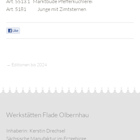
Art. 5513.1 Marktbude Pfefferküchlerei
Art. 5181 Junge mit Zimtsternen
0
→
Editionen bis 2024
Werkstätten Flade Olbernhau
Inhaberin: Kerstin Drechsel
Sächsische Manufaktur im Erzgebirge