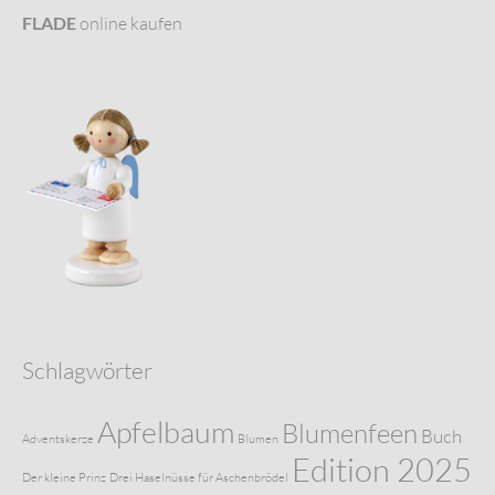
FLADE
online kaufen
Schlagwörter
Apfelbaum
Blumenfeen
Buch
Adventskerze
Blumen
Edition 2025
Der kleine Prinz
Drei Haselnüsse für Aschenbrödel