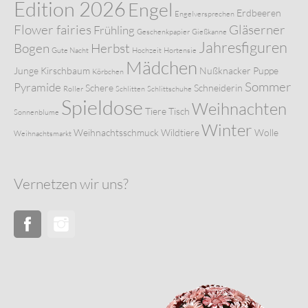
Edition 2026
Engel
Erdbeeren
Engelversprechen
Flower fairies
Gläserner
Frühling
Geschenkpapier
Gießkanne
Jahresfiguren
Bogen
Herbst
Gute Nacht
Hochzeit
Hortensie
Mädchen
Junge
Kirschbaum
Nußknacker
Puppe
Körbchen
Sommer
Pyramide
Schere
Schneiderin
Roller
Schlitten
Schlittschuhe
Spieldose
Weihnachten
Tiere
Tisch
Sonnenblume
Winter
Weihnachtsschmuck
Wildtiere
Wolle
Weihnachtsmarkt
Vernetzen wir uns?
Facebook
Instagram