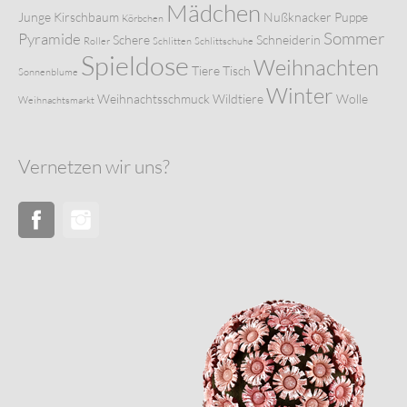
Mädchen
Junge
Kirschbaum
Nußknacker
Puppe
Körbchen
Sommer
Pyramide
Schere
Schneiderin
Roller
Schlitten
Schlittschuhe
Spieldose
Weihnachten
Tiere
Tisch
Sonnenblume
Winter
Weihnachtsschmuck
Wildtiere
Wolle
Weihnachtsmarkt
Vernetzen wir uns?
Facebook
Instagram