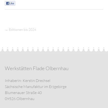
0
→
Editionen bis 2024
Werkstätten Flade Olbernhau
Inhaberin: Kerstin Drechsel
Sächsische Manufaktur im Erzgebirge
Blumenauer Straße 40
09526 Olbernhau