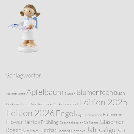
Schlagwörter
Apfelbaum
Blumenfeen
Buch
Adventskerze
Blumen
Edition 2025
Der kleine Prinz
Drei Haselnüsse für Aschenbrödel
Edition 2026
Engel
Erdbeeren
Engelversprechen
Flower fairies
Gläserner
Frühling
Geschenkpapier
Gießkanne
Jahresfiguren
Bogen
Herbst
Gute Nacht
Hochzeit
Hortensie