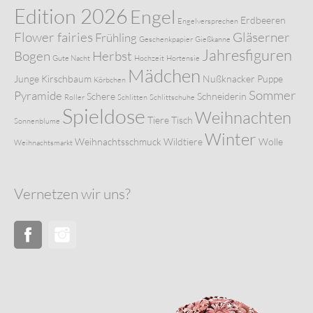
Edition 2026
Engel
Erdbeeren
Engelversprechen
Flower fairies
Gläserner
Frühling
Geschenkpapier
Gießkanne
Jahresfiguren
Bogen
Herbst
Gute Nacht
Hochzeit
Hortensie
Mädchen
Junge
Kirschbaum
Nußknacker
Puppe
Körbchen
Sommer
Pyramide
Schere
Schneiderin
Roller
Schlitten
Schlittschuhe
Spieldose
Weihnachten
Tiere
Tisch
Sonnenblume
Winter
Weihnachtsschmuck
Wildtiere
Wolle
Weihnachtsmarkt
Vernetzen wir uns?
Facebook
Instagram