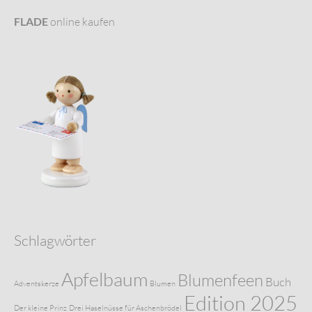
FLADE
online kaufen
Schlagwörter
Apfelbaum
Blumenfeen
Buch
Adventskerze
Blumen
Edition 2025
Der kleine Prinz
Drei Haselnüsse für Aschenbrödel