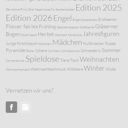
Edition 2025
Der kleine Prinz
Drei Haselnüsse für Aschenbrödel
Edition 2026
Engel
Erdbeeren
Engelversprechen
Flower fairies
Gläserner
Frühling
Geschenkpapier
Gießkanne
Jahresfiguren
Bogen
Herbst
Gute Nacht
Hochzeit
Hortensie
Mädchen
Junge
Kirschbaum
Nußknacker
Puppe
Körbchen
Sommer
Pyramide
Schere
Schneiderin
Roller
Schlitten
Schlittschuhe
Spieldose
Weihnachten
Tiere
Tisch
Sonnenblume
Winter
Weihnachtsschmuck
Wildtiere
Wolle
Weihnachtsmarkt
Vernetzen wir uns?
Facebook
Instagram