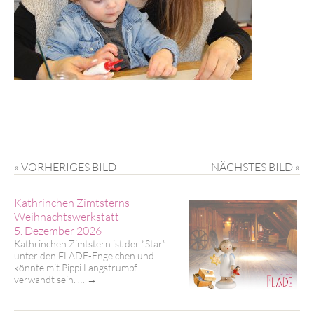
« VORHERIGES BILD
NÄCHSTES BILD »
Kathrinchen Zimtsterns
Weihnachtswerkstatt
5. Dezember 2026
Kathrinchen Zimtstern ist der “Star”
unter den FLADE-Engelchen und
könnte mit Pippi Langstrumpf
verwandt sein. …
→