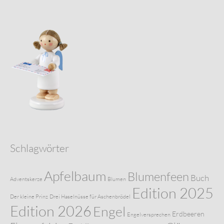
Schlagwörter
Apfelbaum
Blumenfeen
Buch
Adventskerze
Blumen
Edition 2025
Der kleine Prinz
Drei Haselnüsse für Aschenbrödel
Edition 2026
Engel
Erdbeeren
Engelversprechen