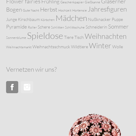
Flower fairies
Gläserner
Frühling
Geschenkpapier
Gießkanne
Jahresfiguren
Bogen
Herbst
Gute Nacht
Hochzeit
Hortensie
Mädchen
Junge
Kirschbaum
Nußknacker
Puppe
Körbchen
Sommer
Pyramide
Schere
Schneiderin
Roller
Schlitten
Schlittschuhe
Spieldose
Weihnachten
Tiere
Tisch
Sonnenblume
Winter
Weihnachtsschmuck
Wildtiere
Wolle
Weihnachtsmarkt
Vernetzen wir uns?
Facebook
Instagram