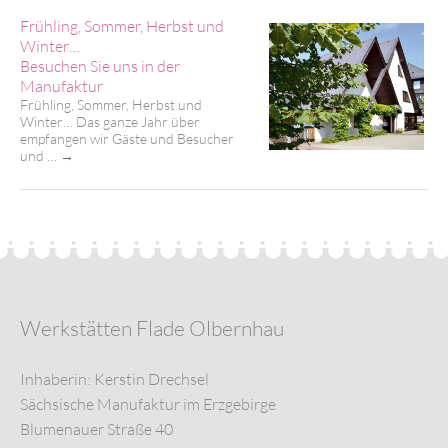
Frühling, Sommer, Herbst und
Winter…
Besuchen Sie uns in der
Manufaktur
Frühling, Sommer, Herbst und
Winter… Das ganze Jahr über
empfangen wir Gäste und Besucher
und …
→
Werkstätten Flade Olbernhau
Inhaberin: Kerstin Drechsel
Sächsische Manufaktur im Erzgebirge
Blumenauer Straße 40