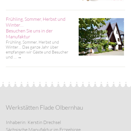
Frühling, Sommer, Herbst und
Winter…
Besuchen Sie uns in der
Manufaktur
Frühling, Sommer, Herbst und
Winter… Das ganze Jahr über
empfangen wir Gäste und Besucher
und …
→
Werkstätten Flade Olbernhau
Inhaberin: Kerstin Drechsel
Sächsische Manufaktur im Erzgebirge