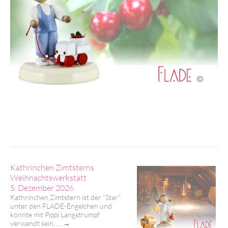
Kathrinchen Zimtsterns
Weihnachtswerkstatt
5. Dezember 2026
Kathrinchen Zimtstern ist der “Star”
unter den FLADE-Engelchen und
könnte mit Pippi Langstrumpf
verwandt sein. …
→