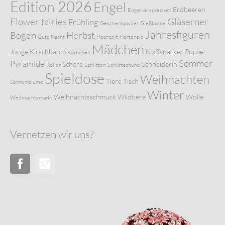
Edition 2026
Engel
Erdbeeren
Engelversprechen
Flower fairies
Gläserner
Frühling
Geschenkpapier
Gießkanne
Jahresfiguren
Bogen
Herbst
Gute Nacht
Hochzeit
Hortensie
Mädchen
Junge
Kirschbaum
Nußknacker
Puppe
Körbchen
Sommer
Pyramide
Schere
Schneiderin
Roller
Schlitten
Schlittschuhe
Spieldose
Weihnachten
Tiere
Tisch
Sonnenblume
Winter
Weihnachtsschmuck
Wildtiere
Wolle
Weihnachtsmarkt
Vernetzen wir uns?
Facebook
Instagram