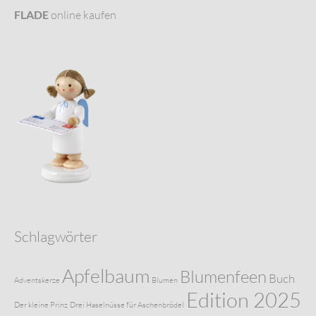
FLADE
online kaufen
Schlagwörter
Apfelbaum
Blumenfeen
Buch
Adventskerze
Blumen
Edition 2025
Der kleine Prinz
Drei Haselnüsse für Aschenbrödel