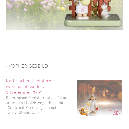
« VORHERIGES BILD
Kathrinchen Zimtsterns
Weihnachtswerkstatt
5. Dezember 2026
Kathrinchen Zimtstern ist der “Star”
unter den FLADE-Engelchen und
könnte mit Pippi Langstrumpf
verwandt sein. …
→