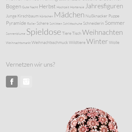
Jahresfiguren
Bogen
Herbst
Gute Nacht
Hochzeit
Hortensie
Mädchen
Junge
Kirschbaum
Nußknacker
Puppe
Körbchen
Sommer
Pyramide
Schere
Schneiderin
Roller
Schlitten
Schlittschuhe
Spieldose
Weihnachten
Tiere
Tisch
Sonnenblume
Winter
Weihnachtsschmuck
Wildtiere
Wolle
Weihnachtsmarkt
Vernetzen wir uns?
Facebook
Instagram