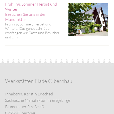
Frühling, Sommer, Herbst und
Winter…
Besuchen Sie uns in der
Manufaktur
Frühling, Sommer, Herbst und
Winter… Das ganze Jahr über
empfangen wir Gäste und Besucher
und …
→
Werkstätten Flade Olbernhau
Inhaberin: Kerstin Drechsel
Sächsische Manufaktur im Erzgebirge
Blumenauer Straße 40
09526 Olbernhau