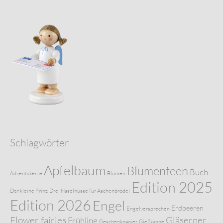
Schlagwörter
Apfelbaum
Blumenfeen
Buch
Adventskerze
Blumen
Edition 2025
Der kleine Prinz
Drei Haselnüsse für Aschenbrödel
Edition 2026
Engel
Erdbeeren
Engelversprechen
Flower fairies
Gläserner
Frühling
Geschenkpapier
Gießkanne