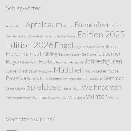
Schlagwörter
Apfelbaum
Blumenfeen
Buch
Adventskerze
Blumen
Edition 2025
Der kleine Prinz
Drei Haselnüsse für Aschenbrödel
Edition 2026
Engel
Erdbeeren
Engelversprechen
Flower fairies
Gläserner
Frühling
Geschenkpapier
Gießkanne
Jahresfiguren
Bogen
Herbst
Gute Nacht
Hochzeit
Hortensie
Mädchen
Junge
Kirschbaum
Nußknacker
Puppe
Körbchen
Sommer
Pyramide
Schere
Schneiderin
Roller
Schlitten
Schlittschuhe
Spieldose
Weihnachten
Tiere
Tisch
Sonnenblume
Winter
Weihnachtsschmuck
Wildtiere
Wolle
Weihnachtsmarkt
Vernetzen wir uns?