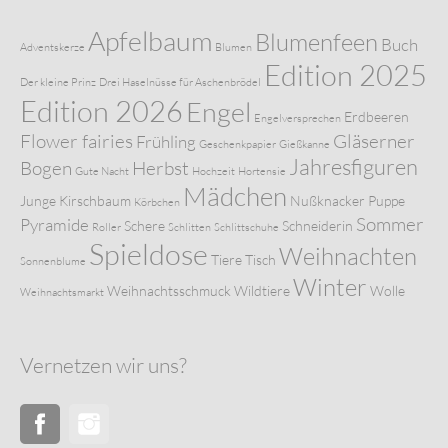
Apfelbaum
Blumenfeen
Buch
Adventskerze
Blumen
Edition 2025
Der kleine Prinz
Drei Haselnüsse für Aschenbrödel
Edition 2026
Engel
Erdbeeren
Engelversprechen
Flower fairies
Gläserner
Frühling
Geschenkpapier
Gießkanne
Jahresfiguren
Bogen
Herbst
Gute Nacht
Hochzeit
Hortensie
Mädchen
Junge
Kirschbaum
Nußknacker
Puppe
Körbchen
Sommer
Pyramide
Schere
Schneiderin
Roller
Schlitten
Schlittschuhe
Spieldose
Weihnachten
Tiere
Tisch
Sonnenblume
Winter
Weihnachtsschmuck
Wildtiere
Wolle
Weihnachtsmarkt
Vernetzen wir uns?
Facebook
Instagram