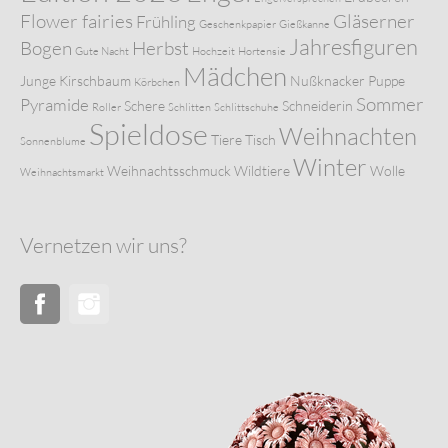
Flower fairies
Gläserner
Frühling
Geschenkpapier
Gießkanne
Jahresfiguren
Bogen
Herbst
Gute Nacht
Hochzeit
Hortensie
Mädchen
Junge
Kirschbaum
Nußknacker
Puppe
Körbchen
Sommer
Pyramide
Schere
Schneiderin
Roller
Schlitten
Schlittschuhe
Spieldose
Weihnachten
Tiere
Tisch
Sonnenblume
Winter
Weihnachtsschmuck
Wildtiere
Wolle
Weihnachtsmarkt
Vernetzen wir uns?
Facebook
Instagram