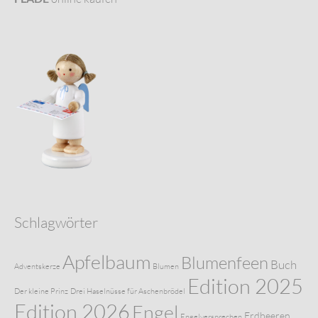
Schlagwörter
Apfelbaum
Blumenfeen
Buch
Adventskerze
Blumen
Edition 2025
Der kleine Prinz
Drei Haselnüsse für Aschenbrödel
Edition 2026
Engel
Erdbeeren
Engelversprechen