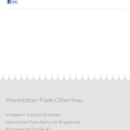
0
Werkstätten Flade Olbernhau
Inhaberin: Kerstin Drechsel
Sächsische Manufaktur im Erzgebirge
Blumenauer Straße 40