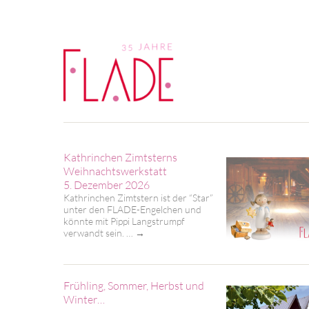
Kathrinchen Zimtsterns
Weihnachtswerkstatt
5. Dezember 2026
Kathrinchen Zimtstern ist der “Star”
unter den FLADE-Engelchen und
könnte mit Pippi Langstrumpf
verwandt sein. …
→
Frühling, Sommer, Herbst und
Winter…