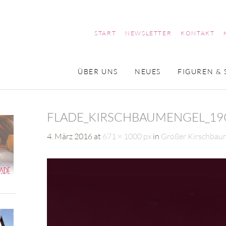
START
NEWSLETTER
KONTAKT
ÜBER UNS
NEUES
FIGUREN & 
FLADE_KIRSCHBAUMENGEL_1
4. März 2016
at
671 × 1000 px
in
Großer Kirschbau