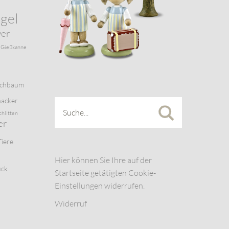
gel
wer
Gießkanne
schbaum
acker
chlitten
er
Tiere
Hier können Sie Ihre auf der
uck
Startseite getätigten Cookie-
Einstellungen widerrufen.
Widerruf