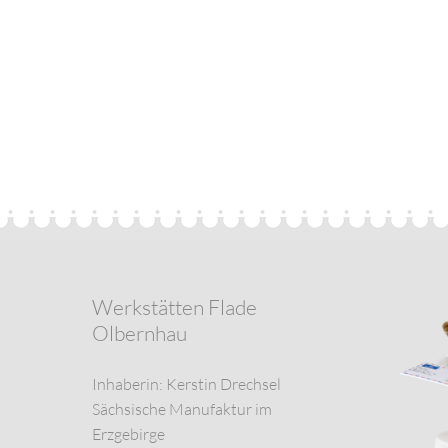
Werkstätten Flade
Olbernhau
Inhaberin: Kerstin Drechsel
Sächsische Manufaktur im
Erzgebirge