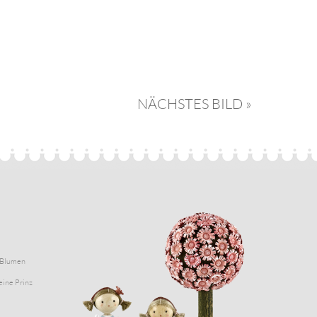
NÄCHSTES BILD »
Blumen
eine Prinz