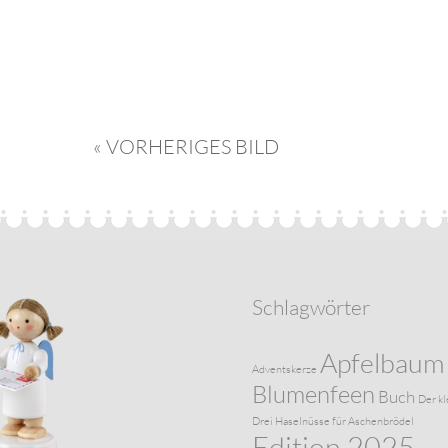
« VORHERIGES BILD
Schlagwörter
Apfelbaum
Adventskerze
Blumenfeen
Buch
Der kl
Drei Haselnüsse für Aschenbrödel
Edition 2025