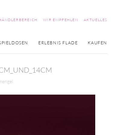
HÄNDLERBEREICH
WIR EMPFEHLEN
AKTUELLES
SPIELDOSEN
ERLEBNIS FLADE
KAUFEN
9CM_UND_14CM
mengel