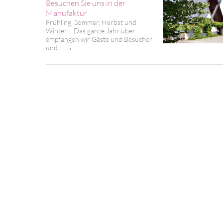
Besuchen Sie uns in der
Manufaktur
Frühling, Sommer, Herbst und
Winter… Das ganze Jahr über
empfangen wir Gäste und Besucher
und …
→