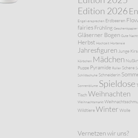
Edition 2026
En
Flo
Erdbeeren
Engelversprechen
fairies
Frühling
Geschenkpapier
Gläserner Bogen
Gute Nacht
Herbst
Hochzeit
Hortensie
Jahresfiguren
Junge
Kir
Mädchen
Nußkn
Körbchen
Pyramide
Puppe
Schere
Roller
S
Somm
Schneiderin
Schlittschuhe
Spieldose
Sonnenblume
Weihnachten
Tisch
Weihnachtsschm
Weihnachtsmarkt
Winter
Wildtiere
Wolle
Vernetzen wir uns?