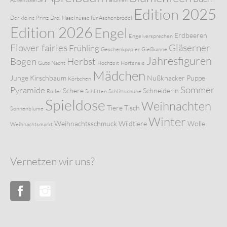
Edition 2025
Der kleine Prinz
Drei Haselnüsse für Aschenbrödel
Edition 2026
Engel
Erdbeeren
Engelversprechen
Flower fairies
Gläserner
Frühling
Geschenkpapier
Gießkanne
Jahresfiguren
Bogen
Herbst
Gute Nacht
Hochzeit
Hortensie
Mädchen
Junge
Kirschbaum
Nußknacker
Puppe
Körbchen
Sommer
Pyramide
Schere
Schneiderin
Roller
Schlitten
Schlittschuhe
Spieldose
Weihnachten
Tiere
Tisch
Sonnenblume
Winter
Weihnachtsschmuck
Wildtiere
Wolle
Weihnachtsmarkt
Vernetzen wir uns?
Facebook
Instagram