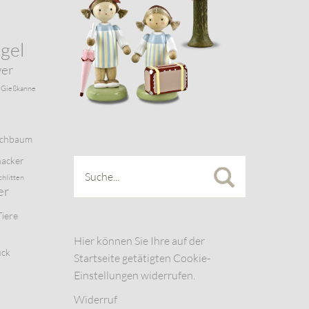
gel
wer
Gießkanne
schbaum
acker
chlitten
er
Tiere
Hier können Sie Ihre auf der
uck
Startseite getätigten Cookie-
Einstellungen widerrufen.
Widerruf