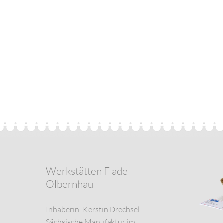
Werkstätten Flade
Olbernhau
Inhaberin: Kerstin Drechsel
Sächsische Manufaktur im