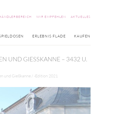
HÄNDLERBEREICH
WIR EMPFEHLEN
AKTUELLES
SPIELDOSEN
ERLEBNIS FLADE
KAUFEN
UND GIESSKANNE – 3432 U. 3
 und Gießkanne / -Edition 2021