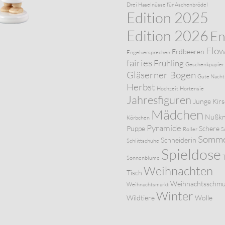
Drei Haselnüsse für Aschenbrödel
Edition 2025
Edition 2026
En
Flo
Erdbeeren
Engelversprechen
fairies
Frühling
Geschenkpapier
Gläserner Bogen
Gute Nacht
Herbst
Hochzeit
Hortensie
Jahresfiguren
Junge
Kir
Mädchen
Nußkn
Körbchen
Pyramide
Puppe
Schere
Roller
S
Somm
Schneiderin
Schlittschuhe
Spieldose
Sonnenblume
Weihnachten
Tisch
Weihnachtsschm
Weihnachtsmarkt
Winter
Wildtiere
Wolle