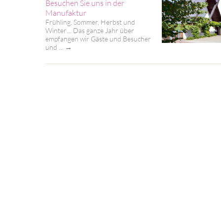
Besuchen Sie uns in der
Manufaktur
Frühling, Sommer, Herbst und
Winter… Das ganze Jahr über
empfangen wir Gäste und Besucher
und …
→