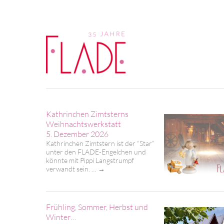
Kathrinchen Zimtsterns
Weihnachtswerkstatt
5. Dezember 2026
Kathrinchen Zimtstern ist der “Star”
unter den FLADE-Engelchen und
könnte mit Pippi Langstrumpf
verwandt sein. …
→
Frühling, Sommer, Herbst und
Winter…