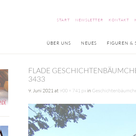
START
NEWSLETTER
KONTAKT
ÜBER UNS
NEUES
FIGUREN & 
FLADE GESCHICHTENBÄUMCHEN 
433
9. Juni 2021
at
900 × 741 px
in
Geschichtenbäumchen