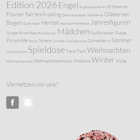
Edition 2026
Engel
Erdbeeren
Engelversprechen
Flower fairies
Gläserner
Frühling
Geschenkpapier
Gießkanne
Jahresfiguren
Bogen
Herbst
Gute Nacht
Hochzeit
Hortensie
Mädchen
Junge
Kirschbaum
Nußknacker
Puppe
Körbchen
Sommer
Pyramide
Schere
Schneiderin
Roller
Schlitten
Schlittschuhe
Spieldose
Weihnachten
Tiere
Tisch
Sonnenblume
Winter
Weihnachtsschmuck
Wildtiere
Wolle
Weihnachtsmarkt
Vernetzen wir uns?
Facebook
Instagram