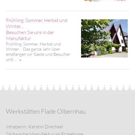
Frühling, Sommer, Herbst und
Winter…
Besuchen Sie uns in der
Manufaktur
Frühling, Sommer, Herbst und
Winter… Das ganze Jahr über
empfangen wir Gäste und Besucher
und …
→
Werkstätten Flade Olbernhau
Inhaberin: Kerstin Drechsel
Sächsische Manufaktur im Erzgebirge