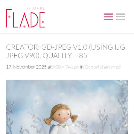
CREATOR: GD-JPEG V1.0 (USING IJG
JPEG V90), QUALITY = 85
17. November 2025
at
900 × 741 px
in
Geburtstagsengel