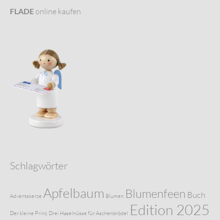
FLADE
online kaufen
Schlagwörter
Apfelbaum
Blumenfeen
Buch
Adventskerze
Blumen
Edition 2025
Der kleine Prinz
Drei Haselnüsse für Aschenbrödel