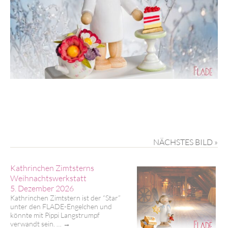
NÄCHSTES BILD »
Kathrinchen Zimtsterns
Weihnachtswerkstatt
5. Dezember 2026
Kathrinchen Zimtstern ist der “Star”
unter den FLADE-Engelchen und
könnte mit Pippi Langstrumpf
verwandt sein. …
→